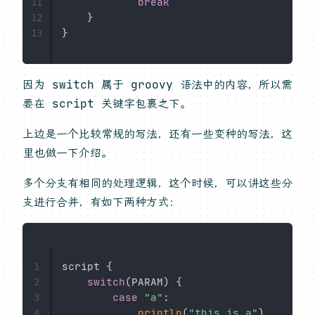
break
11
}
12
}
13
因为 switch 属于 groovy 语法中的内容，所以需
要在 script 关键字包裹之下。
上边是一个比较常规的写法，还有一些变种的写法，这
里也做一下介绍。
多个分支有相同的处理逻辑，这个时候，可以讲这些分
支进行合并，有如下两种方式：
script 
{
1
switch
(
PARAM
)
{
2
case
"a"
:
3
println
(
"this is a"
)
4