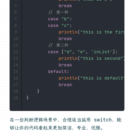
break
5
// 第一种
6
case
"b"
:
7
case
"c"
:
8
println
(
"this is the first"
)
9
break
10
// 第二种
11
case
[
"d"
,
"e"
,
'inList'
]
:
12
println
(
"this is second"
)
13
break
14
default
:
15
println
(
"this is default"
)
16
break
17
}
18
}
19
在一些判断逻辑场景中，合理适当运用 switch，能
够让你的代码看起来更加简洁，专业，优雅。