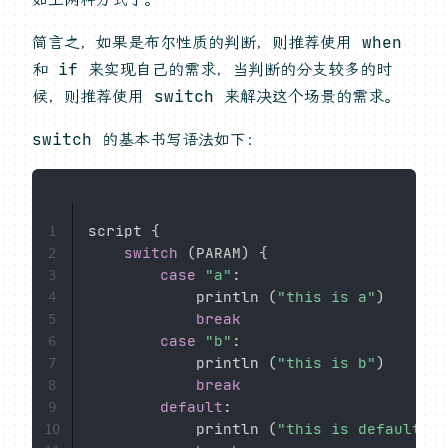
简言之，如果是布尔性质的判断，则推荐使用 when
和 if 来实现自己的需求，当判断的分支较多的时
候，则推荐使用 switch 来解决这个场景的需求。
switch 的基本书写语法如下：
script 
{
1
switch
(
PARAM
)
{
2
case
"a"
:
3
            println 
(
"this is a"
)
4
break
5
case
"b"
:
6
            println 
(
"this is b"
)
7
break
8
default
:
9
            println 
(
"this is default"
)
10