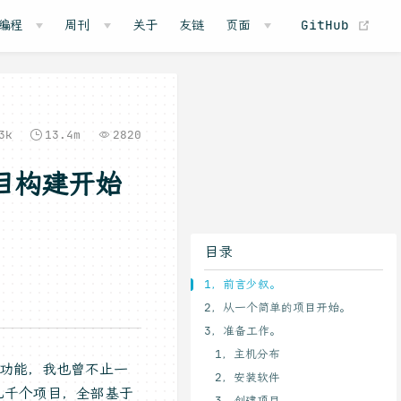
(o
编程
周刊
关于
友链
页面
GitHub
3k
13.4m
2820
项目构建开始
目录
1，前言少叙。
2，从一个简单的项目开始。
3，准备工作。
1，主机分布
了的功能，我也曾不止一
2，安装软件
几千个项目，全部基于
3，创建项目