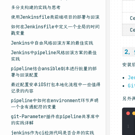
多分支构建的实践与思考
使用Jenkinsfile类前端项目的部署与回滚
C
如何在Jenkinsfile中定义一个全局的时间
C
戳变量
Jenkins中自由风格回滚方案的最佳实践
2
Jenkins中pipeline风格回滚方案的最佳
实践
安装
pipeline结合ansible剧本进行批量的部
署与回滚配置
J
最近配置安卓iOS打包本地化流程中一些值得
G
记录的内容
另外
pipeline中如何在environment环节声明
一个含有通配符的变量
git-Parameter插件在pipeline共享库中
的实践详解
1
jenkins作为ci检测代码是否合并的实践