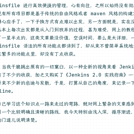
kinsfile 进行高效便捷的管理，心有向往，之所以始终没有
现有所有项目都是基于传统的自由风格或者 maven 风格的构
得心应手了，一下子换方式有点难以出发，另一方面就是，实在
基本上每次出发都是从入门到放弃的过程，甚为难受，网上的教
了一星半点的，这类文章最没价值，空误时间，要么是太详细，
kinsfile 语法的所有功能点都讲到了，却从来不曾简单系统
在繁多的功能点里，却没有丁点收获。
当我干脆跳出原有的一切窠臼，以一种全新的视角来看 Jenkins
了不少的收获，加之又购买了《Jenkins 2.0 实践指南》
带来不少新的启迪与发散，于是，打算从自己的角度，来记录一下 J
line。
自己学习这个知识点一路来走过的弯路，就对网上繁杂的文章感
引一个比较明确且清晰的路线，我今天特别由浅入深，循序渐进
的门道儿说明清楚。