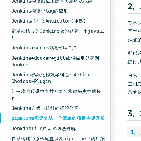
Jenkins构建的应用配置问题解决探微
2
Jenkins构建中tag的应用
Jenkins插件之Ansicolor(神器)
有不
否学
最基础核心的Jenkins功能部署一个java应
用
识点
Jenkins+sonar构建代码扫描
所以
Jenkins+docker+gitlab将应用部署到
进行
docker
Jenkins参数化构建犀利插件Active-
日常
Choices-Plugin
主机
记一次将代码中参数外显到构建历史中的操
杂的
作
Jenkins升级与迁移的经验分享
3
pipeline笔记之从一个简单的项目构建开始
Jenkinsfile声明式语法详解
1
自动构建的原始配置以及pipeline中的用法