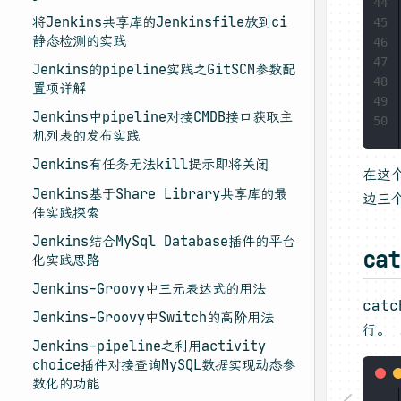
44
将Jenkins共享库的Jenkinsfile放到ci
45
静态检测的实践
46
47
Jenkins的pipeline实践之GitSCM参数配
48
置项详解
49
Jenkins中pipeline对接CMDB接口获取主
50
机列表的发布实践
Jenkins有任务无法kill提示即将关闭
在这
Jenkins基于Share Library共享库的最
边三
佳实践探索
Jenkins结合MySql Database插件的平台
ca
化实践思路
Jenkins-Groovy中三元表达式的用法
ca
Jenkins-Groovy中Switch的高阶用法
行。
Jenkins-pipeline之利用activity
choice插件对接查询MySQL数据实现动态参
数化的功能