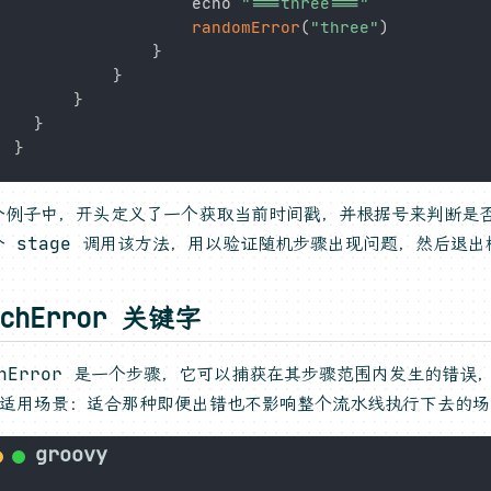
				  echo 
"===three==="
randomError
(
"three"
)
}
}
}
}
}
个例子中，开头定义了一个获取当前时间戳，并根据号来判断是
个 stage 调用该方法，用以验证随机步骤出现问题，然后退
tchError 关键字
tchError 是一个步骤，它可以捕获在其步骤范围内发生的错
 适用场景：适合那种即便出错也不影响整个流水线执行下去的场