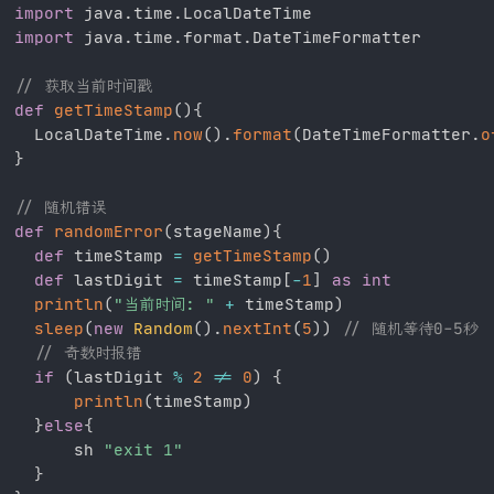
import
 java
.
time
.
import
 java
.
time
.
format
.
DateTimeFormatter

// 获取当前时间戳
def
getTimeStamp
(
)
{
  LocalDateTime
.
now
(
)
.
format
(
DateTimeFormatter
.
o
}
// 随机错误
def
randomError
(
stageName
)
{
def
 timeStamp 
=
getTimeStamp
(
)
def
 lastDigit 
=
 timeStamp
[
-
1
]
as
int
println
(
"当前时间: "
+
 timeStamp
)
sleep
(
new
Random
(
)
.
nextInt
(
5
)
)
// 随机等待0-5秒
// 奇数时报错
if
(
lastDigit 
%
2
!=
0
)
{
println
(
timeStamp
)
}
else
{
	  sh 
"exit 1"
}