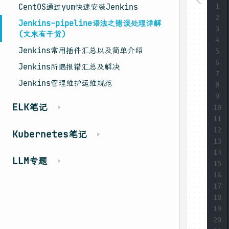
CentOS通过yum快速安装Jenkins
1
2
Jenkins-pipeline语法之错误处理详解
3
(文末有干货)
4
Jenkins常用插件汇总以及简单介绍
5
6
Jenkins所遇报错汇总及解决
7
Jenkins管理维护运维规范
8
9
ELK笔记
10
11
12
Kubernetes笔记
13
14
LLM专题
15
16
17
18
19
20