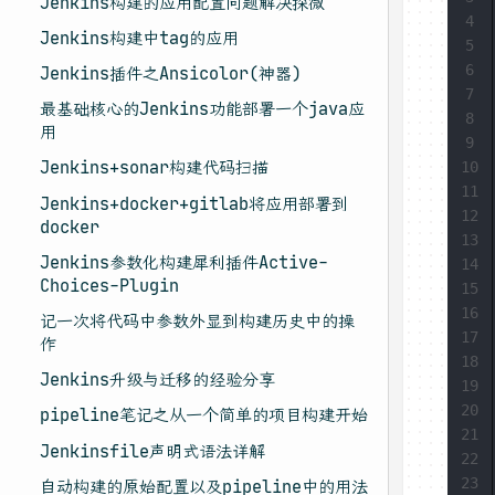
Jenkins构建的应用配置问题解决探微
4
Jenkins构建中tag的应用
5
6
Jenkins插件之Ansicolor(神器)
7
最基础核心的Jenkins功能部署一个java应
8
用
9
Jenkins+sonar构建代码扫描
10
11
Jenkins+docker+gitlab将应用部署到
12
docker
13
Jenkins参数化构建犀利插件Active-
14
Choices-Plugin
15
16
记一次将代码中参数外显到构建历史中的操
17
作
18
Jenkins升级与迁移的经验分享
19
20
pipeline笔记之从一个简单的项目构建开始
21
Jenkinsfile声明式语法详解
22
23
自动构建的原始配置以及pipeline中的用法