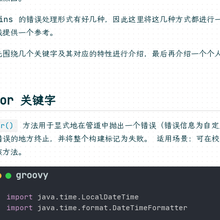
nkins 的错误处理形式有好几种，因此这里将这几种方式都进行
践提供一个参考。
先围绕几个关键字及其对应的特性进行介绍，最后再介绍一个个
。
ror 关键字
方法用于显式地在管道中抛出一个错误（错误信息为自定
or()
错误的地方终止，并将整个构建标记为失败。 适用场景：可在
该方法。
import
 java
.
time
.
import
 java
.
time
.
format
.
DateTimeFormatter
