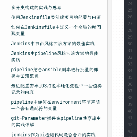
24
多分支构建的实践与思考
25
26
使用Jenkinsfile类前端项目的部署与回滚
27
如何在Jenkinsfile中定义一个全局的时间
28
戳变量
29
Jenkins中自由风格回滚方案的最佳实践
30
31
Jenkins中pipeline风格回滚方案的最佳
32
实践
33
pipeline结合ansible剧本进行批量的部
34
署与回滚配置
35
36
最近配置安卓iOS打包本地化流程中一些值得
37
记录的内容
38
pipeline中如何在environment环节声明
39
一个含有通配符的变量
40
41
git-Parameter插件在pipeline共享库中
的实践详解
42
43
jenkins作为ci检测代码是否合并的实践