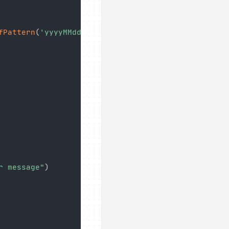
fPattern
(
'yyyyMMddHHmmss'
)
)
// 20210817154700
r message"
)