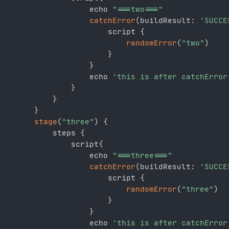
				  echo 
"===two==="
catchError
(
buildResult
:
'SUCCE
					  script 
{
randomError
(
"two"
)
}
}
				  echo 
'this is after catchError
}
}
}
stage
(
"three"
)
{
		  steps 
{
			  script
{
				  echo 
"===three==="
catchError
(
buildResult
:
'SUCCE
					  script 
{
randomError
(
"three"
)
}
}
				  echo 
'this is after catchError