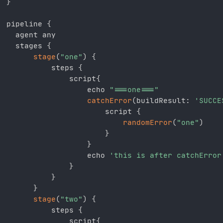
}
pipeline 
{
  agent any

  stages 
{
stage
(
"one"
)
{
		  steps 
{
			  script
{
				  echo 
"===one==="
catchError
(
buildResult
:
'SUCCE
					  script 
{
randomError
(
"one"
)
}
}
				  echo 
'this is after catchError
}
}
}
stage
(
"two"
)
{
		  steps 
{
			  script
{