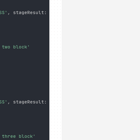
SS'
,
 stageResult
:
'FAILURE'
)
{
 two block'
SS'
,
 stageResult
:
'FAILURE'
)
{
 three block'