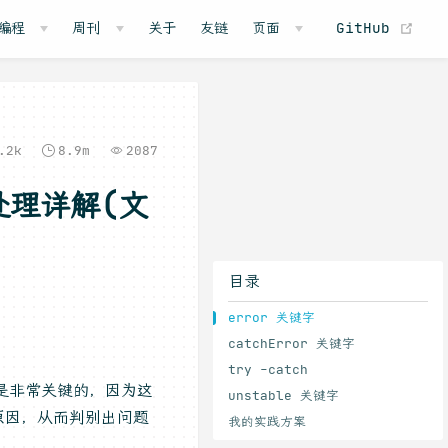
(o
编程
周刊
关于
友链
页面
GitHub
.2k
8.9m
2087
误处理详解(文
目录
error 关键字
catchError 关键字
try -catch
，是非常关键的，因为这
unstable 关键字
原因，从而判别出问题
我的实践方案