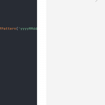
fPattern
(
'yyyyMMddHHmmss'
)
)
// 20210817154700