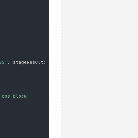
SS'
,
 stageResult
:
'FAILURE'
)
{
 one block'