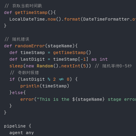
// 获取当前时间戳
def
getTimeStamp
(
)
{
  LocalDateTime
.
now
(
)
.
format
(
DateTimeFormatter
.
o
}
// 随机错误
def
randomError
(
stageName
)
{
def
 timeStamp 
=
getTimeStamp
(
)
def
 lastDigit 
=
 timeStamp
[
-
1
]
as
int
sleep
(
new
Random
(
)
.
nextInt
(
5
)
)
// 随机等待0-5秒
// 奇数时报错
if
(
lastDigit 
%
2
!=
0
)
{
println
(
timeStamp
)
}
else
{
error
(
"This is the 
${
stageName
}
 stage erro
}
}
pipeline 
{
  agent any
