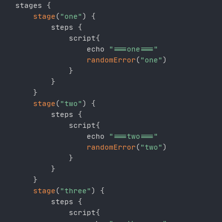
  stages 
{
stage
(
"one"
)
{
		  steps 
{
			  script
{
				  echo 
"===one==="
randomError
(
"one"
)
}
}
}
stage
(
"two"
)
{
		  steps 
{
			  script
{
				  echo 
"===two==="
randomError
(
"two"
)
}
}
}
stage
(
"three"
)
{
		  steps 
{
			  script
{