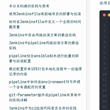
在项目
多分支构建的实践与思考
使用Jenkinsfile类前端项目的部署与回滚
如何在Jenkinsfile中定义一个全局的时间
1
戳变量
2
Jenkins中自由风格回滚方案的最佳实践
3
4
Jenkins中pipeline风格回滚方案的最佳
5
实践
6
pipeline结合ansible剧本进行批量的部
7
署与回滚配置
8
最近配置安卓iOS打包本地化流程中一些值得
9
记录的内容
10
11
pipeline中如何在environment环节声明
12
一个含有通配符的变量
13
git-Parameter插件在pipeline共享库中
14
的实践详解
15
16
jenkins作为ci检测代码是否合并的实践