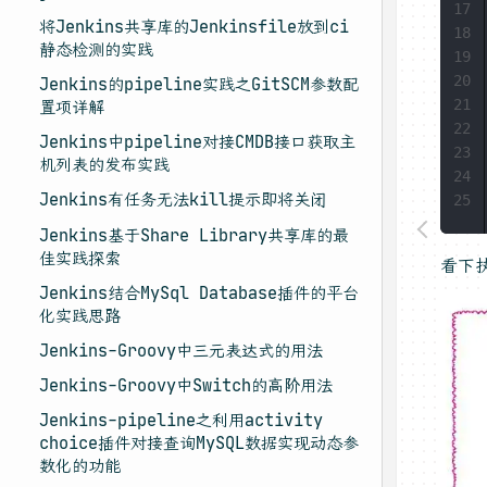
17
将Jenkins共享库的Jenkinsfile放到ci
18
静态检测的实践
19
20
Jenkins的pipeline实践之GitSCM参数配
21
置项详解
22
Jenkins中pipeline对接CMDB接口获取主
23
机列表的发布实践
24
Jenkins有任务无法kill提示即将关闭
25
Jenkins基于Share Library共享库的最
佳实践探索
看下
Jenkins结合MySql Database插件的平台
化实践思路
Jenkins-Groovy中三元表达式的用法
Jenkins-Groovy中Switch的高阶用法
Jenkins-pipeline之利用activity
choice插件对接查询MySQL数据实现动态参
数化的功能