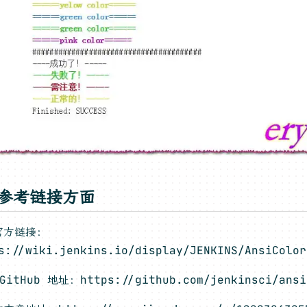
，参考链接方面
官方链接：
s://wiki.jenkins.io/display/JENKINS/AnsiColor
itHub 地址：https://github.com/jenkinsci/ansi