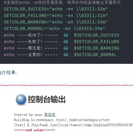
#直接把echo -e放到变量里面，使用的时候直接输出变量即可
SETCOLOR_SUCCESS
=
"echo -en 
\\
033[1;32m"
SETCOLOR_FAILURE
=
"echo -en 
\\
033[1;31m"
SETCOLOR_WARNING
=
"echo -en 
\\
033[1;33m"
SETCOLOR_NORMAL
=
"echo -en 
\\
033[0;39m"
echo
 ----成功了！-----  
&&
$SETCOLOR_SUCCESS
echo
 ----失败了！-----  
&&
$SETCOLOR_FAILURE
echo
 ----需注意！-----  
&&
$SETCOLOR_WARNING
echo
 ----正常的！-----  
&&
$SETCOLOR_NORMAL
执行结果：