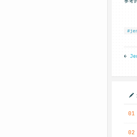
参考的
#je
←
J
01
02