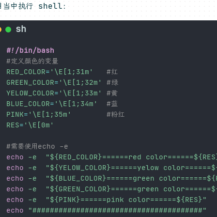
当中执行 shell：
#!/bin/bash
#定义颜色的变量
RED_COLOR
=
'\E[1;31m'
#红
GREEN_COLOR
=
'\E[1;32m'
#绿
YELOW_COLOR
=
'\E[1;33m'
#黄
BLUE_COLOR
=
'\E[1;34m'
#蓝
PINK
=
'\E[1;35m'
#粉红
RES
=
'\E[0m'
#需要使用echo -e
echo
-e
"
${RED_COLOR}
======red color======
${RES
echo
-e
"
${YELOW_COLOR}
======yelow color======
$
echo
-e
"
${BLUE_COLOR}
======green color======
${
echo
-e
"
${GREEN_COLOR}
======green color======
$
echo
-e
"
${PINK}
======pink color======
${RES}
"
echo
"#######################################"