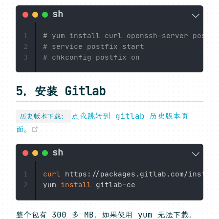
# yum install curl openssh-server postfi
1
# service postfix start
2
# chkconfig postfix on
3
5，安装 Gitlab
点我跳转到 gitlab 历史版本页
历史版本下载：
(opens new window)
面。
curl
 https://packages.gitlab.com/install
1
yum 
install
2
整个包有 300 多 MB，如果使用 yum 无法下载，