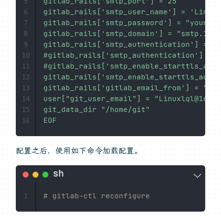
gitlab_rails['smtp_port'] = 25

5
gitlab_rails['smtp_user_name'] = 'Linuxl
6
gitlab_rails['smtp_password'] = "yourpas
7
gitlab_rails['smtp_domain'] = "smtp.163.
8
gitlab_rails['smtp_authentication'] = :p
9
#gitlab_rails['smtp_authentication'] = "
10
#gitlab_rails['smtp_enable_starttls_auto
11
gitlab_rails['smtp_enable_starttls_auto'
12
gitlab_rails['gitlab_email_from'] = "Lin
13
user["git_user_email"] = "Linuxlql@163.c
14
git_data_dir "/home/git"

15
EOF
16
配置之后，使用如下命令加载配置。
# gitlab-ctl reconfigure
1