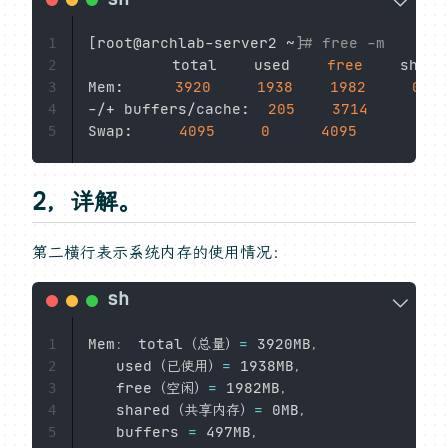
[
root@archlab-server2 ~
]
# free -m
1
　　　　　　total 　　used 　　
free
 　　share
2
Mem: 　　　
3920
1938
1982
0
3
-/+ buffers/cache:  
205
3714
4
Swap: 　　 
4095
0
4095
5
2，详解。
第二横行表示系统内存的使用情况：
Mem： total（总量）
=
 3920MB，

1
　　used（已使用）
=
 1938MB，

2
　　free（空闲）
=
 1982MB，

3
　　shared（共享内存）
=
 0MB，

4
　　buffers 
=
 497MB，

5