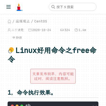
运维观止
CentOS
二丫讲梵
2020-10-24
324
1.4m
848
Linux好用命令之free命
令
文章发布较早，内容可能
过时，阅读注意甄别。
1，命令执行效果。