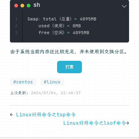
Swap：total（总量）
=
 4095MB

1
    used（使用）
=
 0MB

2
    free（空闲）
=
3
由于系统当前内存还比较充足，并未使用到交换分区。
打赏
#centos
#linux
上次更新:
2024/07/04, 22:40:37
←
Linux好用命令之top命令
Linux好用命令之lsof命令
→