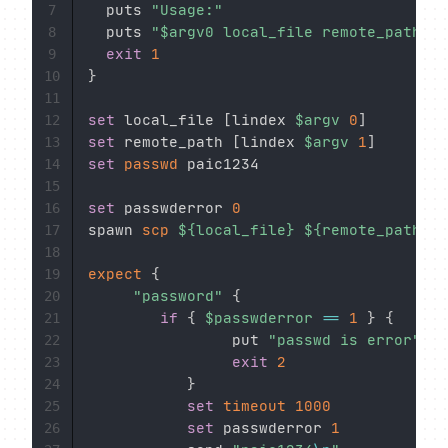
  puts 
"Usage:"
7
  puts 
"
$argv0
 local_file remote_path"
8
exit
1
9
}
10
11
set
 local_file 
[
lindex 
$argv
0
]
12
set
 remote_path 
[
lindex 
$argv
1
]
13
set
passwd
 paic1234

14
15
set
 passwderror 
0
16
spawn 
scp
${local_file}
${remote_path}
17
18
expect
{
19
"password"
{
20
if
{
$passwderror
==
1
}
{
21
                put 
"passwd is error"
22
exit
2
23
}
24
set
timeout
1000
25
set
 passwderror 
1
26