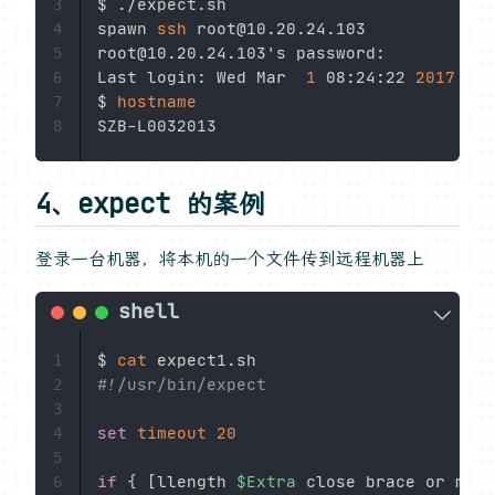
$ ./expect.sh

3
spawn 
ssh
 root@10.20.24.103

4
root@10.20.24.103's password:

5
Last login: Wed Mar  
1
 08:24:22 
2017
 fro
6
$ 
hostname
7
8
4、expect 的案例
登录一台机器，将本机的一个文件传到远程机器上
$ 
cat
1
#!/usr/bin/expect
2
3
set
timeout
20
4
5
if
{
[
llength 
$Extra
 close brace or miss
6