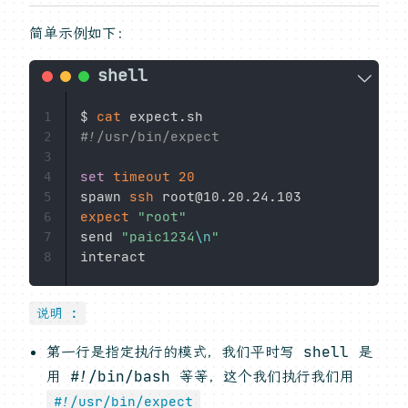
简单示例如下：
$ 
cat
1
#!/usr/bin/expect
2
3
set
timeout
20
4
spawn 
ssh
5
expect
"root"
6
send 
"paic1234
\n
"
7
8
说明 :
第一行是指定执行的模式，我们平时写 shell 是
用 #!/bin/bash 等等，这个我们执行我们用
#!/usr/bin/expect