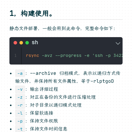
1，构建使用。
静态文件部署，一般会用到此命令，完整命令如下：
rsync
-avz
--progress
-e
'ssh -p 34222'
1
：--archive 归档模式，表示以递归方式传
-a
输文件，并保持所有文件属性，等于-rlptgoD
：输出详细过程
-v
：对正在备份的文件进行压缩处理
-z
：对子目录以递归模式处理
-r
：保留软连接
-l
：保持文件权限
-p
：保持文件时间信息
-t