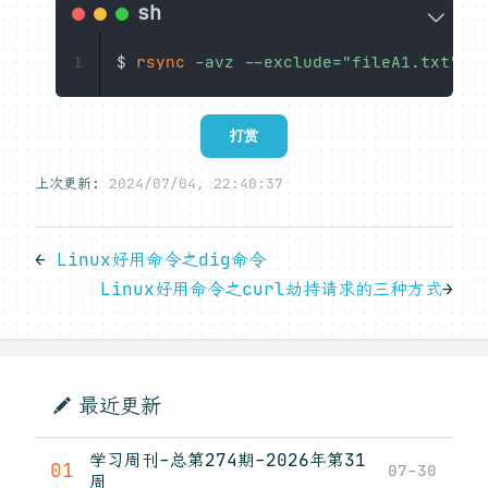
$ 
rsync
-avz
--exclude
=
"fileA1.txt"
-
1
打赏
上次更新:
2024/07/04, 22:40:37
←
Linux好用命令之dig命令
Linux好用命令之curl劫持请求的三种方式
→
最近更新
学习周刊-总第274期-2026年第31
01
07-30
周