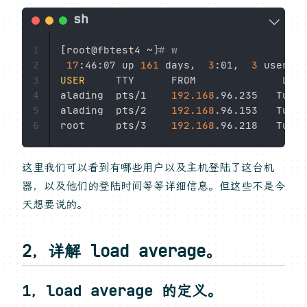
[
root@fbtest4 ~
]
# w
1
17
:46:07 up 
161
 days,  
3
:01,  
3
 users, 
2
USER
     TTY      FROM              LOGI
3
alading  pts/1    
192.168
.96.235   Tue09
4
alading  pts/2    
192.168
.96.153   Tue10
5
root     pts/3    
192.168
.96.218   Tue16
6
这里我们可以看到有哪些用户以及主机登陆了这台机
器，以及他们的登陆时间等等详细信息。但这些不是今
天想要说的。
2，详解 load average。
1，load average 的定义。