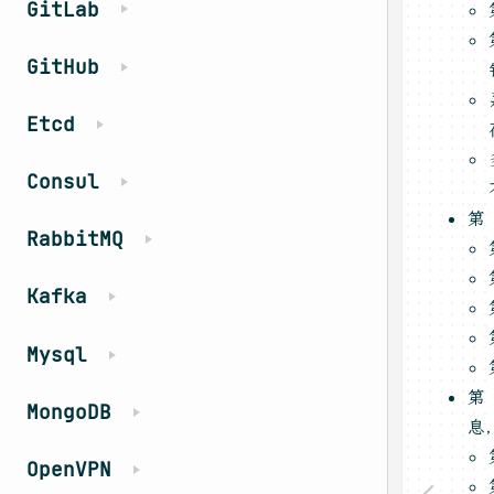
GitLab
GitHub
Etcd
Consul
第
RabbitMQ
Kafka
Mysql
第
MongoDB
息
OpenVPN