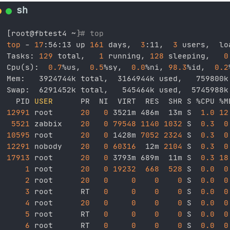
[
root@fbtest4 ~
]
# top
top
 - 
17
:56:13 up 
161
 days,  
3
:11,  
3
 users,  lo
Tasks: 
129
 total,   
1
 running, 
128
 sleeping,   
0
Cpu
(
s
)
:  
0.7
%us,  
0.5
%sy,  
0.0
%ni, 
98.3
%id,  
0.2
Mem:   3924744k total,  3164944k used,   759800k 
Swap:  6291452k total,   545464k used,  5745988k 
  PID 
USER
12991
 root      
20
0
 3521m 486m  13m S  
1.0
12
5521
 zabbix    
20
0
79548
1140
1032
 S  
0.3
0
10595
 root      
20
0
 1428m 
7052
2324
 S  
0.3
0
12291
 nobody    
20
0
60316
  12m 
2104
 S  
0.3
0
17913
 root      
20
0
 3793m 689m  11m S  
0.3
18
1
 root      
20
0
19232
668
528
 S  
0.0
0
2
 root      
20
0
0
0
0
 S  
0.0
0
3
 root      RT   
0
0
0
0
 S  
0.0
0
4
 root      
20
0
0
0
0
 S  
0.0
0
5
 root      RT   
0
0
0
0
 S  
0.0
0
6
 root      RT   
0
0
0
0
 S  
0.0
0