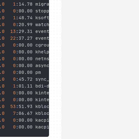
.0
1
:14.78 migration/1

.0
0
:00.00 stopper/1

.0
1
:48.74 ksoftirqd/1

.0
0
:20.99 watchdog/1

.0
13
:29.31 events/0

.0
22
:37.27 events/1

.0
0
:00.00 cgroup

.0
0
:00.00 khelper

.0
0
:00.00 netns

.0
0
:00.00 async/mgr

.0
0
:00.00 pm

.0
0
:45.72 sync_supers

.0
1
:01.11 bdi-default

.0
0
:00.00 kintegrityd/0

.0
0
:00.00 kintegrityd/1

.0
53
:51.93 kblockd/0

.0
7
:06.67 kblockd/1

.0
0
:00.00 kacpid

.0
0