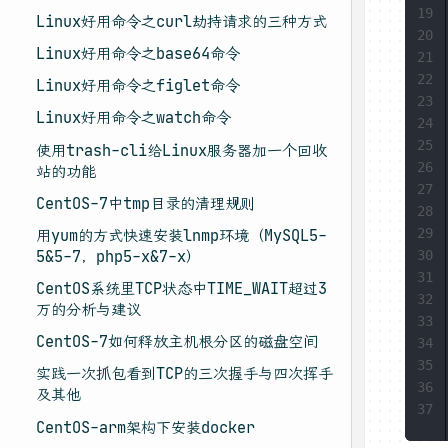
19
Linux好用命令之curl劫持请求的三种方式
20
Linux好用命令之base64命令
21
22
Linux好用命令之figlet命令
23
Linux好用命令之watch命令
24
25
使用trash-cli给Linux服务器加一个回收
26
站的功能
27
CentOS-7中tmp目录的清理规则
28
29
用yum的方式快速安装lnmp环境（MySQL5-
30
5&5-7，php5-x&7-x）
31
CentOS系统里TCP状态中TIME_WAIT超过3
32
万的分析与建议
33
CentOS-7如何释放主机根分区的磁盘空间
34
35
实践一次抓包看到TCP的三次握手与四次挥手
36
及其他
37
CentOS-arm架构下安装docker