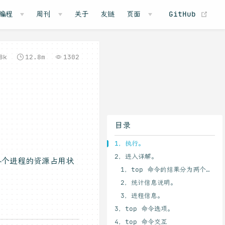
(o
编程
周刊
关于
友链
页面
GitHub
8k
12.8m
1302
目录
1，执行。
2，进入详解。
中各个进程的资源占用状
1，top 命令的结果分为两个部分。
2，统计信息说明。
3，进程信息。
3，top 命令选项。
4，top 命令交互