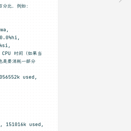
 百分比，例如：
wa,
.0%hi,
si,
去的 CPU 时间（如果当
r 也是要消耗一部分
56552k used,
 151016k used,