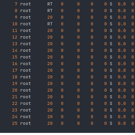
7
 root      RT   
0
0
0
0
 S  
0.0
0
8
 root      RT   
0
0
0
0
 S  
0.0
0
9
 root      
20
0
0
0
0
 S  
0.0
0
10
 root      RT   
0
0
0
0
 S  
0.0
0
11
 root      
20
0
0
0
0
 S  
0.0
0
12
 root      
20
0
0
0
0
 S  
0.0
0
13
 root      
20
0
0
0
0
 S  
0.0
0
14
 root      
20
0
0
0
0
 S  
0.0
0
15
 root      
20
0
0
0
0
 S  
0.0
0
16
 root      
20
0
0
0
0
 S  
0.0
0
17
 root      
20
0
0
0
0
 S  
0.0
0
18
 root      
20
0
0
0
0
 S  
0.0
0
19
 root      
20
0
0
0
0
 S  
0.0
0
20
 root      
20
0
0
0
0
 S  
0.0
0
21
 root      
20
0
0
0
0
 S  
0.0
0
22
 root      
20
0
0
0
0
 S  
0.0
0
23
 root      
20
0
0
0
0
 S  
0.0
0
24
 root      
20
0
0
0
0
 S  
0.0
0
25
 root      
20
0
0
0
0
 S  
0.0
0