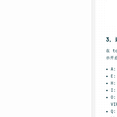
3，
在 
示开
A:
E:
H:
I
O:
VI
Q