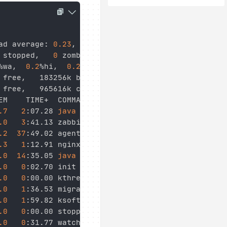
ad average: 
0.23
, 
0.37
, 
0.18
 stopped,   
0
 zombie

%wa,  
0.2
%hi,  
0.2
%si,  
0.0
%st

free,   183256k buffers

free,   965616k cached

.7
2
:07.28 
java
.0
3
.2
37
.3
1
.0
14
:35.05 
java
.0
0
:02.70 init

.0
0
:00.00 kthreadd

.0
1
:36.53 migration/0

.0
1
:59.82 ksoftirqd/0

.0
0
:00.00 stopper/0

.0
0
:31.77 watchdog/0
