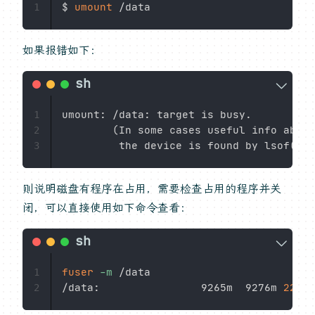
$ 
umount
1
如果报错如下：
umount: /data: target is busy.

1
(
In some cases useful info about
2
         the device is found by lsof
(
8
)
 
3
则说明磁盘有程序在占用，需要检查占用的程序并关
闭，可以直接使用如下命令查看：
fuser
-m
 /data

1
/data:                9265m  9276m 
22762
2