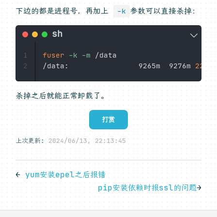
下边的都是进程号，再加上
参数可以直接杀掉：
-k
fuser
-k
-m
 /data

1
/data:                9265m  9276m 
22762
2
杀掉之后就能正常卸载了。
打赏
上次更新:
2024/06/13, 22:13:45
←
yum安装epel之后报错
pip安装依赖时报ssl的问题
→