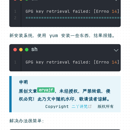
GPG key retrieval failed: 
[
Errno 
14
]
1
==
==
==
==
==
==
==
==
==
==
==
==
==
==
==
==
==
==
==
==
2
新安装系统，使用 yum 安装一些东西，结果报错。
GPG key retrieval failed: 
[
Errno 
14
]
cur
1
申明
eryajf
原创文章
，未经授权，严禁转载，侵
权必究！此乃文中随机水印，敬请读者谅解。
(opens new w
Copyright
二丫讲梵
版权所有
解决办法很简单：