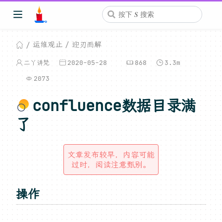
运维观止
迎刃而解
二丫讲梵
2020-05-28
868
3.3m
2073
confluence数据目录满
了
文章发布较早，内容可能
过时，阅读注意甄别。
操作