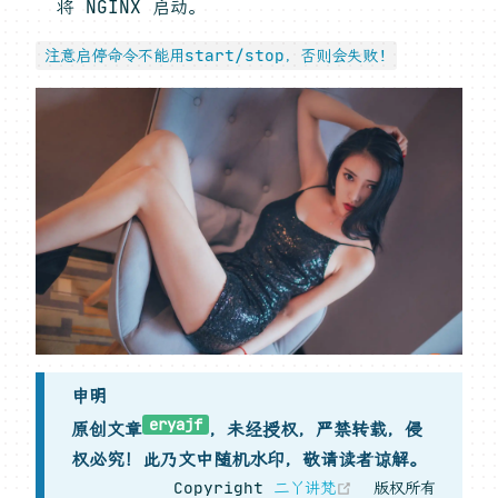
将 NGINX 启动。
注意启停命令不能用start/stop，否则会失败!
申明
eryajf
原创文章
，未经授权，严禁转载，侵
权必究！此乃文中随机水印，敬请读者谅解。
(opens new w
Copyright
二丫讲梵
版权所有