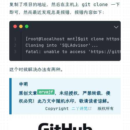
复制了项目的地址，然后在主机上 git clone 一下
即可，然而最近发现总是报错，报错内容如下：
[root@localhost mnt]$git clone https://g
1
Cloning into 'SQLAdvisor'...

2
3
这个时候解决办法有两种。
申明
eryajf
原创文章
，未经授权，严禁转载，侵
权必究！此乃文中随机水印，敬请读者谅解。
(opens new w
Copyright
二丫讲梵
版权所有