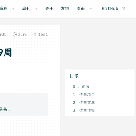
(o
编程
周刊
关于
友链
页面
GitHub
935
3.9m
1561
9周
目录
0 ，前言
1，优秀项目
2，优秀文章
联系。
3，优秀博客