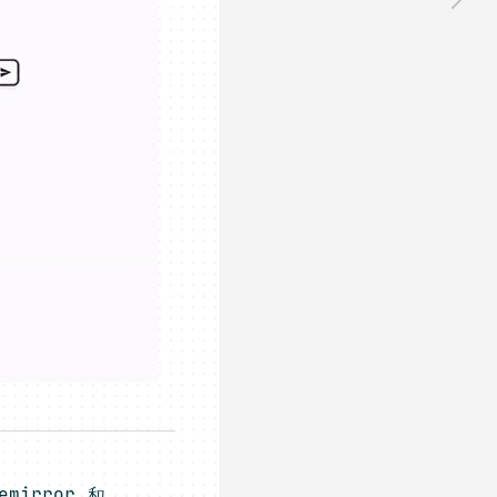
irror 和