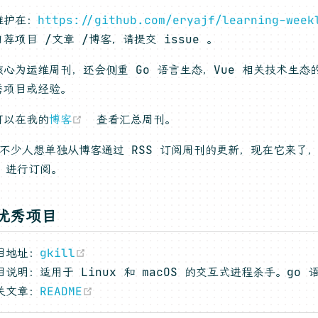
维护在：
https://github.com/eryajf/learning-week
荐项目 /文章 /博客，请提交 issue 。
心为运维周刊，还会侧重 Go 语言生态，Vue 相关技术生态的
秀项目或经验。
(opens new window)
可以在我的
博客
查看汇总周刊。
 有不少人想单独从博客通过 RSS 订阅周刊的更新，现在它来了
(opens new window)
进行订阅。
优秀项目
(opens new window)
目地址：
gkill
目说明：适用于 Linux 和 macOS 的交互式进程杀手。go 
(opens new window)
关文章：
README