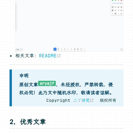
(opens new window)
相关文章：
README
申明
eryajf
原创文章
，未经授权，严禁转载，侵
权必究！此乃文中随机水印，敬请读者谅解。
(opens new w
Copyright
二丫讲梵
版权所有
2，优秀文章