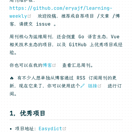
周刊维护在：
https://github.com/eryajf/learning-
(opens new window)
weekly
欢迎投稿，推荐或自荐项目 /文章 /博
客，请提交 issue 。
周刊核心为运维周刊，还会侧重 Go 语言生态，Vue
相关技术生态的项目，以及 GitHub 上优秀项目或经
验。
(opens new window)
你也可以在我的
博客
查看汇总周刊。
🔥 有不少人想单独从博客通过 RSS 订阅周刊的更
(opens n
新，现在它来了，你可以使用这个
🔗 链接
进行订
阅。
1，优秀项目
(opens new window)
项目地址：
Easydict