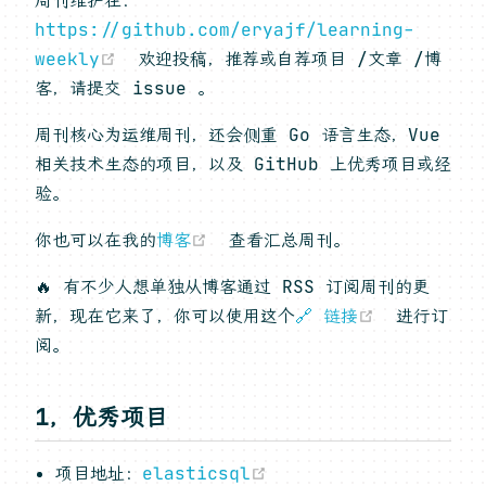
周刊维护在：
https://github.com/eryajf/learning-
(opens new window)
weekly
欢迎投稿，推荐或自荐项目 /文章 /博
客，请提交 issue 。
周刊核心为运维周刊，还会侧重 Go 语言生态，Vue
相关技术生态的项目，以及 GitHub 上优秀项目或经
验。
(opens new window)
你也可以在我的
博客
查看汇总周刊。
🔥 有不少人想单独从博客通过 RSS 订阅周刊的更
(opens n
新，现在它来了，你可以使用这个
🔗 链接
进行订
阅。
1，优秀项目
(opens new window)
项目地址：
elasticsql