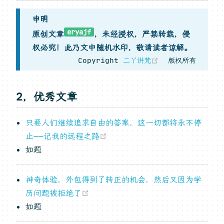
申明
eryajf
原创文章
，未经授权，严禁转载，侵
权必究！此乃文中随机水印，敬请读者谅解。
(opens new w
Copyright
二丫讲梵
版权所有
2，优秀文章
只要人们继续追求自由的答案，这一切都将永不停
(opens new window)
止——记我的远程之路
如题
神奇体验，外包得到了转正的机会，然后又因为学
(opens new window)
历问题被拒绝了
如题