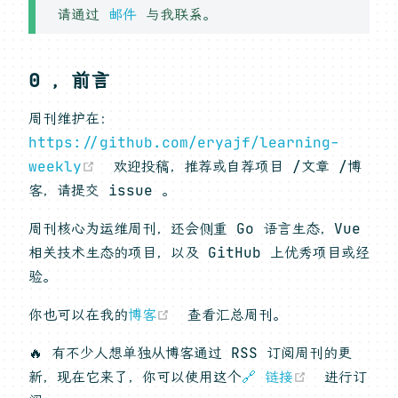
请通过
邮件
与我联系。
0 ，前言
周刊维护在：
https://github.com/eryajf/learning-
(opens new window)
weekly
欢迎投稿，推荐或自荐项目 /文章 /博
客，请提交 issue 。
周刊核心为运维周刊，还会侧重 Go 语言生态，Vue
相关技术生态的项目，以及 GitHub 上优秀项目或经
验。
(opens new window)
你也可以在我的
博客
查看汇总周刊。
🔥 有不少人想单独从博客通过 RSS 订阅周刊的更
(opens n
新，现在它来了，你可以使用这个
🔗 链接
进行订