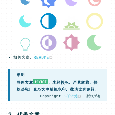
(opens new window)
相关文章：
README
申明
eryajf
原创文章
，未经授权，严禁转载，侵
权必究！此乃文中随机水印，敬请读者谅解。
(opens new w
Copyright
二丫讲梵
版权所有
2，优秀文章