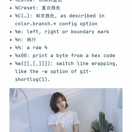
%Creset: 重设颜色
%C(…): 制定颜色, as described in
color.branch.* config option
%m: left, right or boundary mark
%n: 换行
%%: a raw %
%x00: print a byte from a hex code
%w([[,[,]]]): switch line wrapping,
like the -w option of git-
shortlog(1).