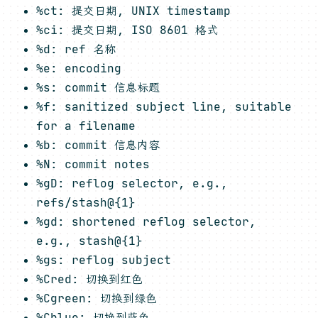
%ct: 提交日期, UNIX timestamp
%ci: 提交日期, ISO 8601 格式
%d: ref 名称
%e: encoding
%s: commit 信息标题
%f: sanitized subject line, suitable
for a filename
%b: commit 信息内容
%N: commit notes
%gD: reflog selector, e.g.,
refs/stash@{1}
%gd: shortened reflog selector,
e.g., stash@{1}
%gs: reflog subject
%Cred: 切换到红色
%Cgreen: 切换到绿色
%Cblue: 切换到蓝色