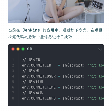
当前在 Jenkins 的应用中，通过如下方式，在项目
拉完代码之后对一些信息进行了提取：
// 提交ID

1
env.COMMIT_ID   
=
 sh
(
script: 
'git log --
2
// 提交者

3
env.COMMIT_USER 
=
 sh
(
script: 
'git log --
4
// 提交时间

5
env.COMMIT_TIME 
=
 sh
(
script: 
'git log --
6
// 提交信息

7
env.COMMIT_INFO 
=
 sh
(
script: 
'git log --
8