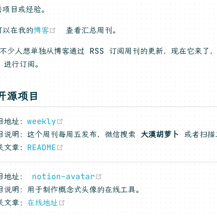
秀项目或经验。
(opens new window)
可以在我的
博客
查看汇总周刊。
 有不少人想单独从博客通过 RSS 订阅周刊的更新，现在它来了
(opens new window)
进行订阅。
开源项目
(opens new window)
目地址：
weekly
目说明：这个周刊每周五发布，微信搜索
大漠胡萝卜
或者扫描
(opens new window)
关文章：
README
(opens new window)
目地址：
notion-avatar
目说明：用于制作概念式头像的在线工具。
(opens new window)
关文章：
在线地址