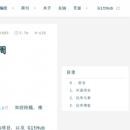
(o
编程
周刊
关于
友链
页面
GitHub
885
3.7m
628
周
目录
0 ，前言
1，开源项目
2，优秀文章
3，优秀博客
(opens new window)
ly
欢迎投稿，推
项目，以及 GitHub