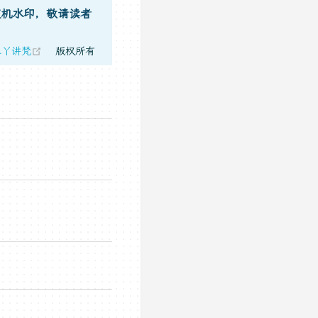
随机水印，敬请读者
(opens new window)
二丫讲梵
版权所有