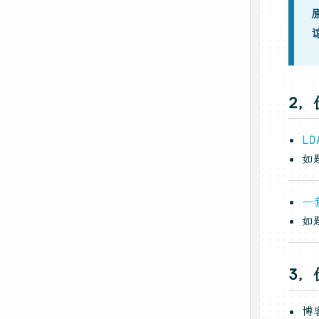
2，
L
如
一
如
3，
博