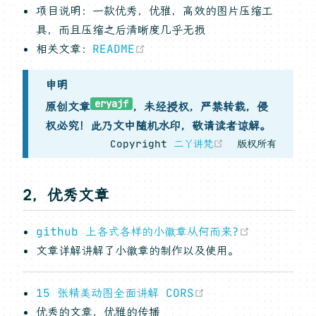
项目说明：一款优秀，优雅，高效的图片压缩工
具，而且压缩之后清晰度几乎无损
(opens new window)
相关文章：
README
申明
eryajf
原创文章
，未经授权，严禁转载，侵
权必究！此乃文中随机水印，敬请读者谅解。
(opens new w
Copyright
二丫讲梵
版权所有
2，优秀文章
(opens n
github 上各式各样的小徽章从何而来?
文章详解讲解了小徽章的制作以及使用。
(opens new win
15 张精美动图全面讲解 CORS
优秀的文章，优雅的传播