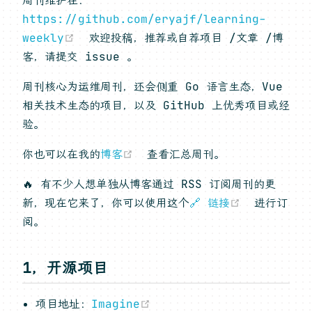
周刊维护在：
https://github.com/eryajf/learning-
(opens new window)
weekly
欢迎投稿，推荐或自荐项目 /文章 /博
客，请提交 issue 。
周刊核心为运维周刊，还会侧重 Go 语言生态，Vue
相关技术生态的项目，以及 GitHub 上优秀项目或经
验。
(opens new window)
你也可以在我的
博客
查看汇总周刊。
🔥 有不少人想单独从博客通过 RSS 订阅周刊的更
(opens n
新，现在它来了，你可以使用这个
🔗 链接
进行订
阅。
1，开源项目
(opens new window)
项目地址：
Imagine