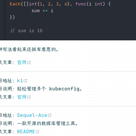
Each
(
[
]
int
{
1
,
2
,
3
,
4
}
,
func
(
i 
int
)
{
		sum 
+=
}
)
// sum is 10
种写法看起来还挺有意思的。
(opens new window)
关文章：
官网
(opens new window)
目地址：
ki
目说明：轻松管理多个 kubeconfig。
(opens new window)
关文章：
官网
(opens new window)
目地址：
Sequel-Ace
目说明：一款开源的数据库管理工具。
(opens new window)
关文章：
README