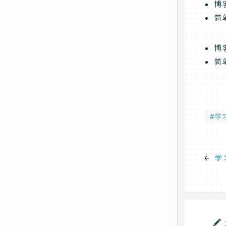
博
简
博
简
#学
←
学