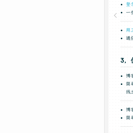
登录
一
用
通
3，
博
简
线
博
简