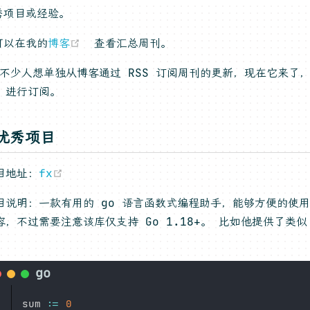
秀项目或经验。
(opens new window)
可以在我的
博客
查看汇总周刊。
 有不少人想单独从博客通过 RSS 订阅周刊的更新，现在它来了
(opens new window)
进行订阅。
优秀项目
(opens new window)
目地址：
fx
目说明：一款有用的 go 语言函数式编程助手，能够方便的使用处理
容，不过需要注意该库仅支持 Go 1.18+。 比如他提供了类似 
：
sum 
:=
0