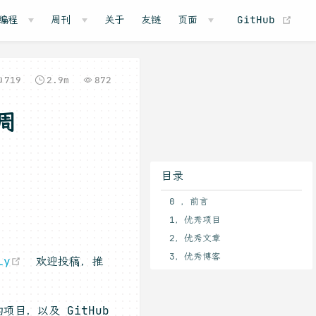
(o
编程
周刊
关于
友链
页面
GitHub
719
2.9m
872
周
目录
0 ，前言
1，优秀项目
2，优秀文章
3，优秀博客
(opens new window)
ly
欢迎投稿，推
项目，以及 GitHub