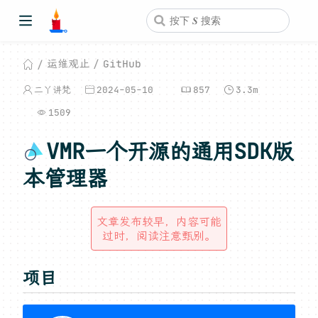
运维观止
GitHub
二丫讲梵
2024-05-10
857
3.3m
1509
VMR一个开源的通用SDK版
本管理器
文章发布较早，内容可能
过时，阅读注意甄别。
项目