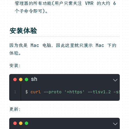
管理器的所有功能(用户只需关注 VMR 的大约 6
个子命令即可)。
安装体验
因为我是 Mac 电脑，因此这里就只演示 Mac 下的
体验。
安装：
$ 
curl
--proto
'=https'
--tlsv1.2
-sSf
 h
1
更新：