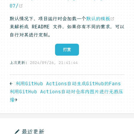
(opens new window)
07/
(open
默认情况下，项目运行时会加载一个
默认的模板
来解析成 README 文件，如果你有不同的需求，可以
自行对其进行定制。
打赏
上次更新:
2024/09/26, 21:41:44
←
利用GitHub Actions自动生成GitHub的Fans
利用GitHub Actions自动对仓库内图片进行无损压
缩
→
最近更新