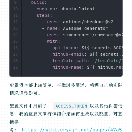
build
:
9
runs-on
:
 ubuntu
-
latest

10
steps
:
11
-
uses
:
 actions/checkout@v2

12
-
name
:
 Awesome generator

13
uses
:
 simonecorsi/mawesome@v2

14
with
:
15
api-token
:
 $
{
{
 secrets.ACCESS_
16
github-email
:
 $
{
{
 secrets.USER
17
template-path
:
"/template/REA
18
github-name
:
 $
{
{
 github.reposi
19
配置项也都比较简单，不做过多赘述，根据自己的实际
情况调整即可。
配置文件中用到了
以及其他保密信
ACCESS_TOKEN
息，我的这篇文章有详细介绍如何生成以及配置，可直
接参
考：
https://wiki.eryajf.net/pages/47a5