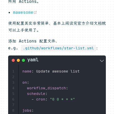
所用 Actions。
(opens new window)
mawesome
使用配置其实非常简单，基本上阅读完官方介绍文档就
可以上手使用了。
添加 Actions 配置文件，
e.g.
：
.github/workflows/star-list.yml
name
:
 Update awesome list

1
2
on
:
3
workflow_dispatch
:
4
schedule
:
5
-
cron
:
"0 0 * * *"
6
7
jobs
:
8