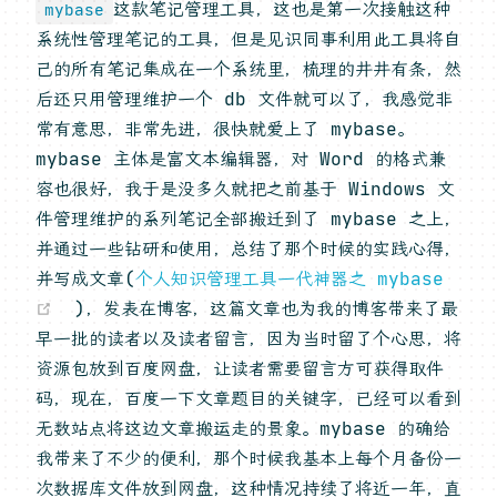
这款笔记管理工具，这也是第一次接触这种
mybase
系统性管理笔记的工具，但是见识同事利用此工具将自
己的所有笔记集成在一个系统里，梳理的井井有条，然
后还只用管理维护一个 db 文件就可以了，我感觉非
常有意思，非常先进，很快就爱上了 mybase。
mybase 主体是富文本编辑器，对 Word 的格式兼
容也很好，我于是没多久就把之前基于 Windows 文
件管理维护的系列笔记全部搬迁到了 mybase 之上，
并通过一些钻研和使用，总结了那个时候的实践心得，
并写成文章(
个人知识管理工具一代神器之 mybase
(opens new window)
)，发表在博客，这篇文章也为我的博客带来了最
早一批的读者以及读者留言，因为当时留了个心思，将
资源包放到百度网盘，让读者需要留言方可获得取件
码，现在，百度一下文章题目的关键字，已经可以看到
无数站点将这边文章搬运走的景象。mybase 的确给
我带来了不少的便利，那个时候我基本上每个月备份一
次数据库文件放到网盘，这种情况持续了将近一年，直