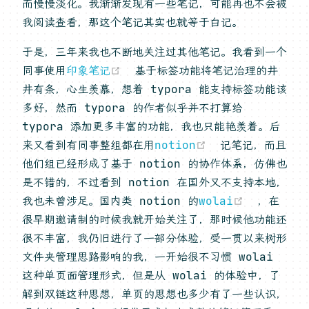
而慢慢淡化。我渐渐发现有一些笔记，可能再也不会被
我阅读查看，那这个笔记其实也就等于白记。
于是，三年来我也不断地关注过其他笔记。我看到一个
(opens new window)
同事使用
印象笔记
基于标签功能将笔记治理的井
井有条，心生羡慕，想着 typora 能支持标签功能该
多好，然而 typora 的作者似乎并不打算给
typora 添加更多丰富的功能，我也只能艳羡着。后
(opens new wi
来又看到有同事整组都在用
notion
记笔记，而且
他们组已经形成了基于 notion 的协作体系，仿佛也
是不错的，不过看到 notion 在国外又不支持本地，
(opens 
我也未曾涉足。国内类 notion 的
wolai
，在
很早期邀请制的时候我就开始关注了，那时候他功能还
很不丰富，我仍旧进行了一部分体验，受一贯以来树形
文件夹管理思路影响的我，一开始很不习惯 wolai
这种单页面管理形式，但是从 wolai 的体验中，了
解到双链这种思想，单页的思想也多少有了一些认识，