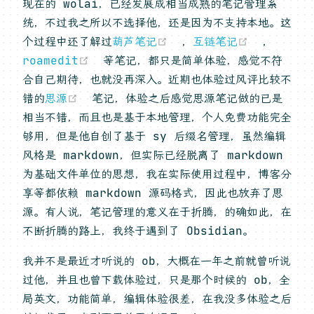
现在的 wolai，已经发展成相当成熟的笔记管理系
统，不过我之所以不选择他，还是因为不支持本地。这
(opens new window)
(opens 
个过程中还了解过
葫芦笔记
，
互链笔记
，
(opens new window)
roamedit
等笔记，都只是简单体验，感觉不符
合自己期待，也就没再深入。近期也体验过风评比较不
(opens new window)
错的
思源
笔记，体验之后感觉思源笔记做的已是
相当不错，而且也是基于本地管理，个人免费功能完全
够用，但是他自创了基于 sy 后缀名管理，虽然编辑
风格是 markdown，但实际已经脱离了 markdown
为基础文件单位的思想，我在实际使用过程中，博客分
享等都依赖 markdown 源码格式，因此也放弃了思
源。有人说，笔记管理的意义在于折腾，的确如此，在
不断折腾的路上，我终于遇到了 Obsidian。
我并不是最近才听说的 ob，大概在一年之前就曾听说
过他，并且也曾下载体验过，只是那个时候的 ob，全
局英文，功能简单，编辑体验很差，在我没多体验之后