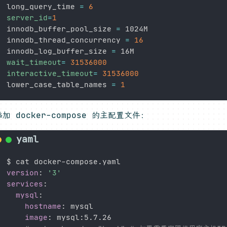
long_query_time 
=
6
server_id
=
1
innodb_buffer_pool_size 
=
 1024M

innodb_thread_concurrency 
=
16
innodb_log_buffer_size 
=
wait_timeout
=
31536000
interactive_timeout
=
31536000
lower_case_table_names 
=
1
加 docker-compose 的主配置文件：
$ cat docker
-
version
:
'3'
services
:
mysql
:
hostname
:
 mysql

image
:
 mysql
:
5.7.26
