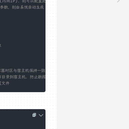
IP(内网IP)，则可以配置此项
此参数，则由系统自动生成
致
容器时区与宿主机保持一致
存目录到宿主机，防止数据丢失
置文件