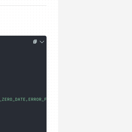
_ZERO_DATE,ERROR_FOR_DIVISION_BY_ZERO,NO_AUTO_CREA