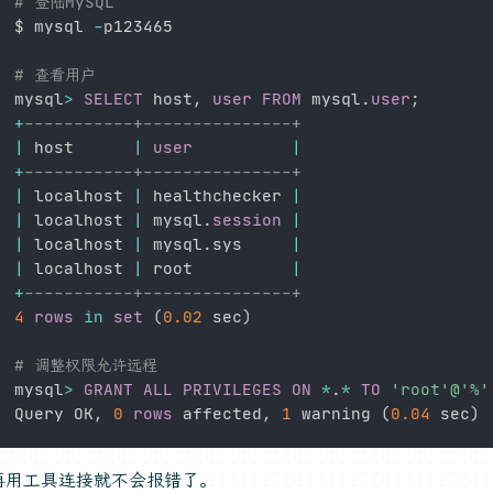
# 登陆MySQL
$ mysql 
-
p123465

# 查看用户
mysql
>
SELECT
 host
,
user
FROM
 mysql
.
user
;
+
-----------+---------------+
|
 host      
|
user
|
+
-----------+---------------+
|
 localhost 
|
 healthchecker 
|
|
 localhost 
|
 mysql
.
session
|
|
 localhost 
|
 mysql
.
sys     
|
|
 localhost 
|
 root          
|
+
-----------+---------------+
4
rows
in
set
(
0.02
 sec
)
# 调整权限允许远程
mysql
>
GRANT
ALL
PRIVILEGES
ON
*
.
*
TO
'root'
@'%'
Query OK
,
0
rows
 affected
,
1
 warning 
(
0.04
 sec
)
再用工具连接就不会报错了。