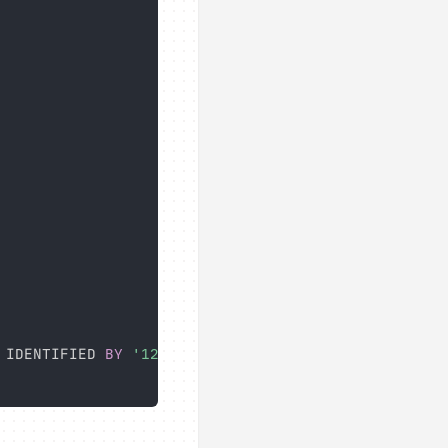
 IDENTIFIED 
BY
'123465'
WITH
GRANT
OPTION
;