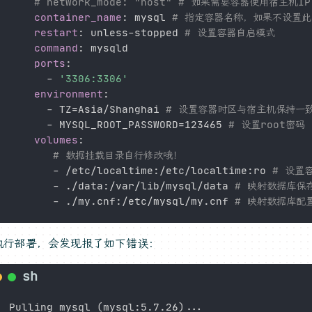
# network_mode: "host" # 如果需要容器使用宿主机
container_name
:
 mysql 
# 指定容器名称，如果不设置
restart
:
 unless
-
stopped 
# 设置容器自启模式
command
:
 mysqld

ports
:
-
'3306:3306'
environment
:
-
 TZ=Asia/Shanghai 
# 设置容器时区与宿主机保持一
-
 MYSQL_ROOT_PASSWORD=123465 
# 设置root密码
volumes
:
# 数据挂载目录自行修改哦！
-
 /etc/localtime
:
/etc/localtime
:
ro 
# 设置
-
 ./data
:
/var/lib/mysql/data 
# 映射数据库保
-
 ./my.cnf
:
/etc/mysql/my.cnf 
# 映射数据库配
执行部署，会发现报了如下错误：
Pulling mysql 
(
mysql:5.7.26
)
..