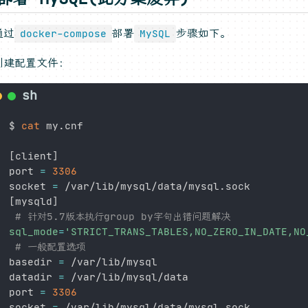
通过
部署
步骤如下。
docker-compose
MySQL
创建配置文件：
$ 
cat
 my.cnf

[
client
]
port 
=
3306
socket 
=
[
mysqld
]
# 针对5.7版本执行group by字句出错问题解决
sql_mode
=
'STRICT_TRANS_TABLES,NO_ZERO_IN_DATE,NO
# 一般配置选项
basedir 
=
 /var/lib/mysql

datadir 
=
 /var/lib/mysql/data

port 
=
3306
socket 
=
 /var/lib/mysql/data/mysql.sock
