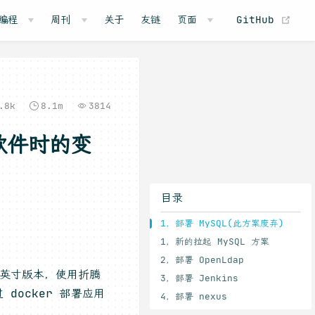
(o
编程
周刊
关于
友链
页面
GitHub
.8k
8.1m
3814
署软件时的变
目录
1，部署 MySQL(此方案废弃)
1，新的拉起 MySQL 方案
2，部署 OpenLdap
14 英寸版本，使用折腾
3，部署 Jenkins
ocker 部署应用
4，部署 nexus