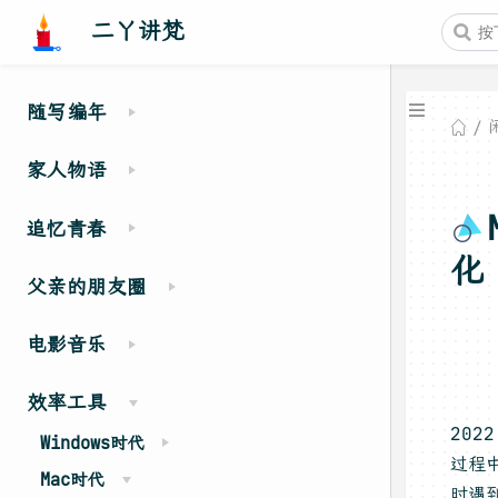
二丫讲梵
随写编年
家人物语
追忆青春
化
父亲的朋友圈
电影音乐
效率工具
202
Windows时代
过程
Mac时代
时遇