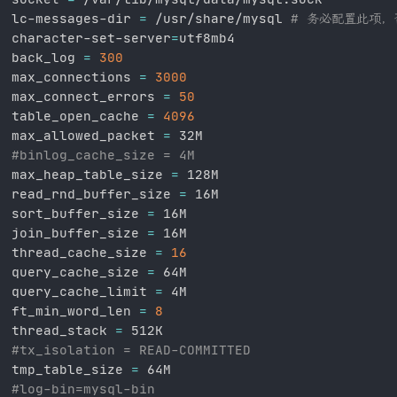
lc-messages-dir 
=
 /usr/share/mysql 
# 务必配置此项，
character-set-server
=
utf8mb4

back_log 
=
300
max_connections 
=
3000
max_connect_errors 
=
50
table_open_cache 
=
4096
max_allowed_packet 
=
#binlog_cache_size = 4M
max_heap_table_size 
=
 128M

read_rnd_buffer_size 
=
 16M

sort_buffer_size 
=
 16M

join_buffer_size 
=
 16M

thread_cache_size 
=
16
query_cache_size 
=
 64M

query_cache_limit 
=
 4M

ft_min_word_len 
=
8
thread_stack 
=
#tx_isolation = READ-COMMITTED
tmp_table_size 
=
#log-bin=mysql-bin