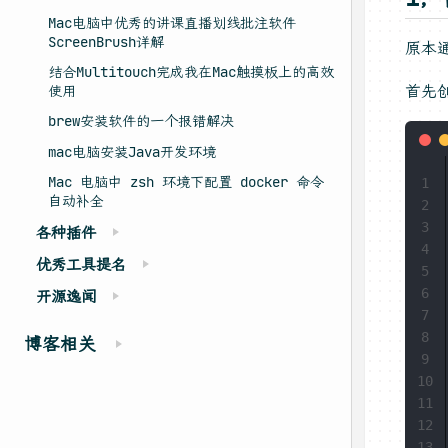
Mac电脑中优秀的讲课直播划线批注软件
ScreenBrush详解
原本
结合Multitouch完成我在Mac触摸板上的高效
首先
使用
brew安装软件的一个报错解决
mac电脑安装Java开发环境
Mac 电脑中 zsh 环境下配置 docker 命令
1
自动补全
2
3
各种插件
4
优秀工具提名
5
6
开源逸闻
7
8
博客相关
9
10
11
12
13