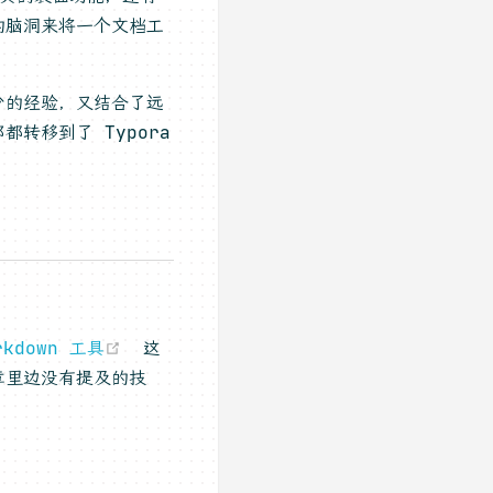
的脑洞来将一个文档工
少的经验，又结合了远
转移到了 Typora
(opens new window)
kdown 工具
这
章里边没有提及的技