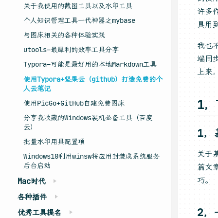
关于我使用的截图工具以及水印工具
许多
个人知识管理工具一代神器之mybase
具用
与图床相关的各种体验实践
我也
utools–最犀利的效率工具分享
端同
Typora–可能是最好用的本地Markdown工具
上来
使用Typora+坚果云（github）打造免费的个
人云笔记
1，
使用PicGo+GitHub自建免费图床
分享我收藏的Windows装机必备工具（百度
云）
1，
批量水印用具配置项
关于
Windows10利用winsw将应用封装成系统服务
后台启动
篇文
巧。
Mac时代
各种插件
2，
优秀工具提名