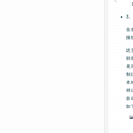
3
在
接
这
较
是
制
本
样
自
如