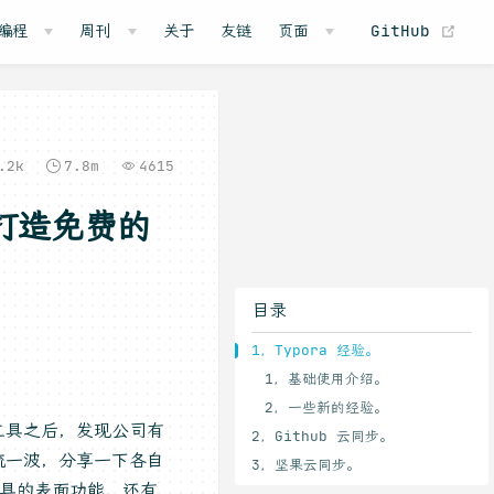
(o
编程
周刊
关于
友链
页面
GitHub
.2k
7.8m
4615
）打造免费的
目录
1，Typora 经验。
1，基础使用介绍。
2，一些新的经验。
工具之后，发现公司有
2，Github 云同步。
流一波，分享一下各自
3，坚果云同步。
工具的表面功能，还有