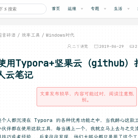
首页
运维
专题
生活
闲言碎语
效率工具
Windows时代
二丫讲梵
2019-06-29
2
使用Typora+坚果云（github
人云笔记
文章发布较早，内容可能过时，阅读注意甄
别。
整个人都沉浸在 Typora 的各种优秀功能之中，当我醉心这款
小伙伴都在使用这款工具，每当遇上一个，我就立马上去与之交
用技巧或者经验， 后来往往发现，他们大部分都只是用了这个