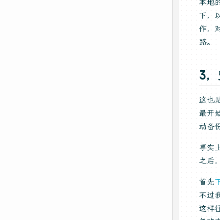
本地
下，
作，
路。
3
这也
最开
动备
事实
之后
首先
不过我
这样