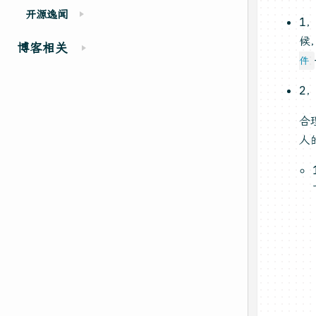
开源逸闻
1
候
博客相关
件
2
合
人