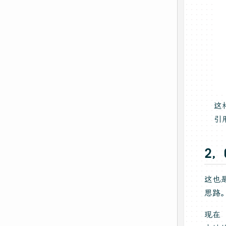
这
引
2，
这也
思路
现在 