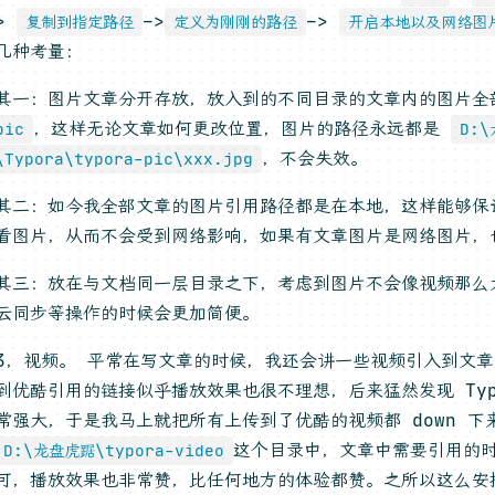
>
–>
–>
复制到指定路径
定义为刚刚的路径
开启本地以及网络图
几种考量：
其一：图片文章分开存放，放入到的不同目录的文章内的图片全
，这样无论文章如何更改位置，图片的路径永远都是
pic
D:
，不会失效。
\Typora\typora-pic\xxx.jpg
其二：如今我全部文章的图片引用路径都是在本地，这样能够保
看图片，从而不会受到网络影响，如果有文章图片是网络图片，
其三：放在与文档同一层目录之下，考虑到图片不会像视频那么
云同步等操作的时候会更加简便。
3，视频。 平常在写文章的时候，我还会讲一些视频引入到文
到优酷引用的链接似乎播放效果也很不理想，后来猛然发现 Typ
常强大，于是我马上就把所有上传到了优酷的视频都 down 下
这个目录中，文章中需要引用的
D:\龙盘虎踞\typora-video
可，播放效果也非常赞，比任何地方的体验都赞。之所以这么安