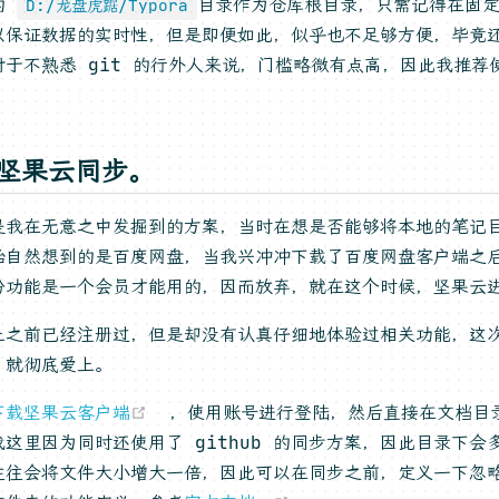
的
目录作为仓库根目录，只需记得在固定的
D:/龙盘虎踞/Typora
以保证数据的实时性，但是即便如此，似乎也不足够方便，毕竟还需
对于不熟悉 git 的行外人来说，门槛略微有点高，因此我推荐
，坚果云同步。
是我在无意之中发掘到的方案，当时在想是否能够将本地的笔记
始自然想到的是百度网盘，当我兴冲冲下载了百度网盘客户端之
份功能是一个会员才能用的，因而放弃，就在这个时候，坚果云
上之前已经注册过，但是却没有认真仔细地体验过相关功能，这
，就彻底爱上。
(opens new window)
下载坚果云客户端
，使用账号进行登陆，然后直接在文档目
这里因为同时还使用了 github 的同步方案，因此目录下会多
往往会将文件大小增大一倍，因此可以在同步之前，定义一下忽