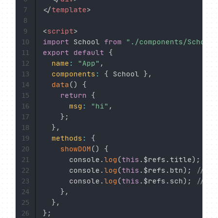
</
template
>
7
8
<
script
>
9
import
 School 
from
"./components/School.
10
export
default
{
11
name
:
"App"
,
12
components
:
{
 School 
}
,
13
data
(
)
{
14
return
{
15
msg
:
"hi"
,
16
}
;
17
}
,
18
methods
:
{
19
showDOM
(
)
{
20
      console
.
log
(
this
.
$refs
.
title
)
;
//
21
      console
.
log
(
this
.
$refs
.
btn
)
;
// 真
22
      console
.
log
(
this
.
$refs
.
sch
)
;
// s
23
}
,
24
}
,
25
}
;
26