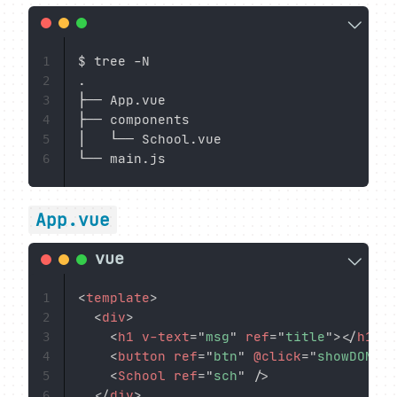
$ tree -N

1
.

2
├── App.vue

3
├── components

4
│   └── School.vue

5
6
App.vue
<
template
>
1
<
div
>
2
<
h1
v-text
=
"
msg
"
ref
=
"
title
"
>
</
h1
>
3
<
button
ref
=
"
btn
"
@click
=
"
showDOM
"
>
4
<
School
ref
=
"
sch
"
/>
5
</
div
>
6