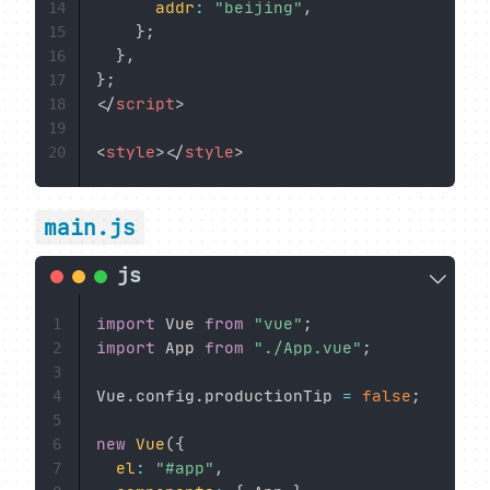
addr
:
"beijing"
,
14
}
;
15
}
,
16
}
;
17
</
script
>
18
19
<
style
>
</
style
>
20
main.js
import
 Vue 
from
"vue"
;
1
import
 App 
from
"./App.vue"
;
2
3
Vue
.
config
.
productionTip 
=
false
;
4
5
new
Vue
(
{
6
el
:
"#app"
,
7