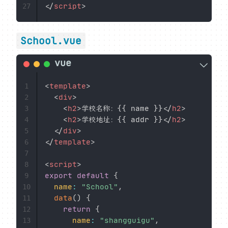
</
script
>
27
School.vue
<
template
>
1
<
div
>
2
<
h2
>
学校名称：{{ name }}
</
h2
>
3
<
h2
>
学校地址：{{ addr }}
</
h2
>
4
</
div
>
5
</
template
>
6
7
<
script
>
8
export
default
{
9
name
:
"School"
,
10
data
(
)
{
11
return
{
12
name
:
"shangguigu"
,
13