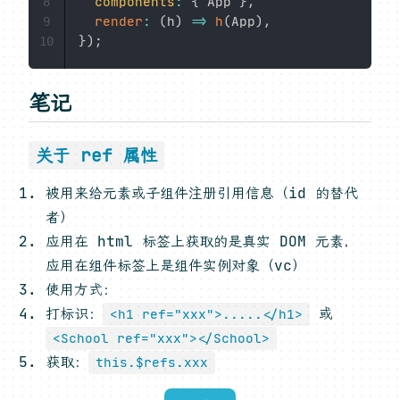
components
:
{
 App 
}
,
8
render
:
(
h
)
=>
h
(
App
)
,
9
}
)
;
10
笔记
关于 ref 属性
被用来给元素或子组件注册引用信息（id 的替代
者）
应用在 html 标签上获取的是真实 DOM 元素，
应用在组件标签上是组件实例对象（vc）
使用方式：
打标识：
或
<h1 ref="xxx">.....</h1>
<School ref="xxx"></School>
获取：
this.$refs.xxx