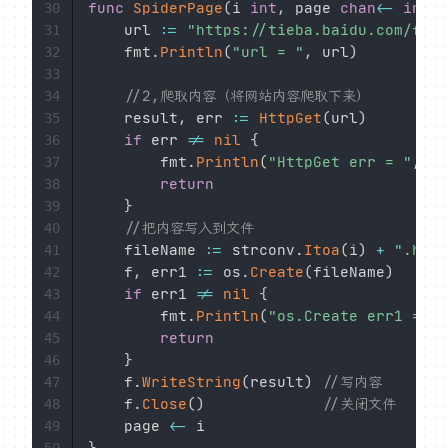
func
SpiderPage
(
i 
int
,
 page 
chan
<-
int
)
30
	url 
:=
"https://tieba.baidu.com/f?kw
31
	fmt
.
Println
(
"url = "
,
 url
)
32
33
//2,爬取内容（将网站内容爬取下来）
34
	result
,
 err 
:=
HttpGet
(
url
)
35
if
 err 
!=
nil
{
36
		fmt
.
Println
(
"HttpGet err = "
,
 er
37
return
38
}
39
//把内容写入到文件
40
	fileName 
:=
 strconv
.
Itoa
(
i
)
+
".html
41
	f
,
 err1 
:=
 os
.
Create
(
fileName
)
42
if
 err1 
!=
nil
{
43
		fmt
.
Println
(
"os.Create err1 = "
,
44
return
45
}
46
	f
.
WriteString
(
result
)
//写内容
47
	f
.
Close
(
)
//关闭文件
48
	page 
<-
49
}
50