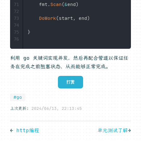
	fmt
.
Scan
(
&
end
)
71
72
DoWork
(
start
,
 end
)
73
74
}
75
76
利用 go 关键词实现并发，然后再配合管道以保证任
务在完成之前阻塞状态，从而能够正常完成。
打赏
#go
上次更新:
2024/06/13, 22:13:45
←
http编程
单元测试了解
→