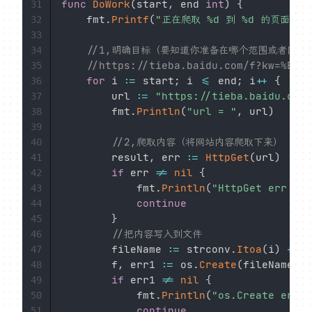
func
DoWork
(
start
,
 end 
int
)
{
31
	fmt
.
Printf
(
"正在爬取 %d 到 %d 的页面\n"
32
33
//1,明确目标（要知道你准备在哪个范围或者网站
34
//https://tieba.baidu.com/f?kw=%E7%
35
for
 i 
:=
 start
;
 i 
<=
 end
;
 i
++
{
36
		url 
:=
"https://tieba.baidu.com/
37
		fmt
.
Println
(
"url = "
,
 url
)
38
39
//2,爬取内容（将网站内容爬取下来）
40
		result
,
 err 
:=
HttpGet
(
url
)
41
if
 err 
!=
nil
{
42
			fmt
.
Println
(
"HttpGet err = "
43
continue
44
}
45
//把内容写入到文件
46
		fileName 
:=
 strconv
.
Itoa
(
i
)
+
".
47
		f
,
 err1 
:=
 os
.
Create
(
fileName
)
48
if
 err1 
!=
nil
{
49
			fmt
.
Println
(
"os.Create err1 
50
continue
51