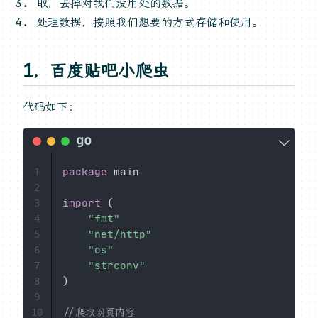
取，去掉对我们没用处的数据。
处理数据，按照我们想要的方式存储和使用。
1，百度贴吧小爬虫
代码如下：
package
 main

1
2
import
(
3
"fmt"
4
"net/http"
5
"os"
6
"strconv"
7
)
8
9
//爬取网页内容
10