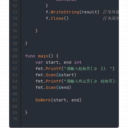
}
52
		f
.
WriteString
(
result
)
//写内容
53
		f
.
Close
(
)
//关闭文件
54
55
}
56
57
}
58
59
func
main
(
)
{
60
var
 start
,
 end 
int
61
	fmt
.
Printf
(
"请输入起始页(>= 1)："
)
62
	fmt
.
Scan
(
&
start
)
63
	fmt
.
Printf
(
"请输入终止页(>= 起始页)："
)
64
	fmt
.
Scan
(
&
end
)
65
66
DoWork
(
start
,
 end
)
67
68
}
69
70