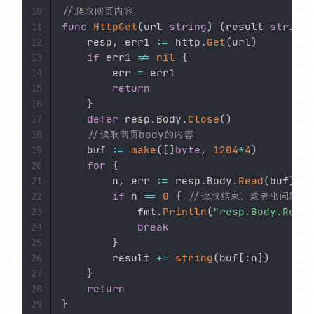
//爬取网页内容
10
func
HttpGet
(
url 
string
)
(
result 
string
,
11
	resp
,
 err1 
:=
 http
.
Get
(
url
)
12
if
 err1 
!=
nil
{
13
		err 
=
 err1

14
return
15
}
16
defer
 resp
.
Body
.
Close
(
)
17
//读取网页body的内容
18
	buf 
:=
make
(
[
]
byte
,
1204
*
4
)
19
for
{
20
		n
,
 err 
:=
 resp
.
Body
.
Read
(
buf
)
21
if
 n 
==
0
{
//读取结束，或者出问题
22
			fmt
.
Println
(
"resp.Body.Read 
23
break
24
}
25
		result 
+=
string
(
buf
[
:
n
]
)
26
}
27
return
28
}
29