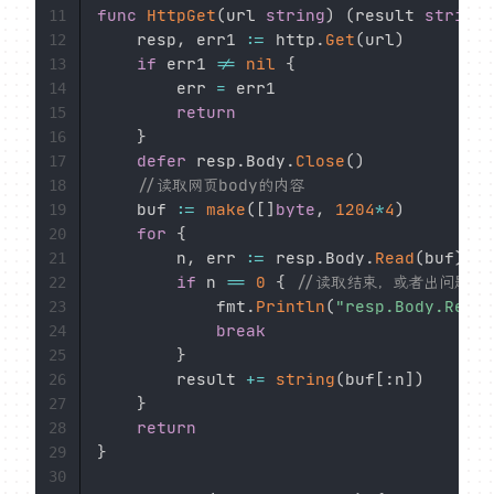
func
HttpGet
(
url 
string
)
(
result 
string
,
11
	resp
,
 err1 
:=
 http
.
Get
(
url
)
12
if
 err1 
!=
nil
{
13
		err 
=
 err1

14
return
15
}
16
defer
 resp
.
Body
.
Close
(
)
17
//读取网页body的内容
18
	buf 
:=
make
(
[
]
byte
,
1204
*
4
)
19
for
{
20
		n
,
 err 
:=
 resp
.
Body
.
Read
(
buf
)
21
if
 n 
==
0
{
//读取结束，或者出问题
22
			fmt
.
Println
(
"resp.Body.Read 
23
break
24
}
25
		result 
+=
string
(
buf
[
:
n
]
)
26
}
27
return
28
}
29
30