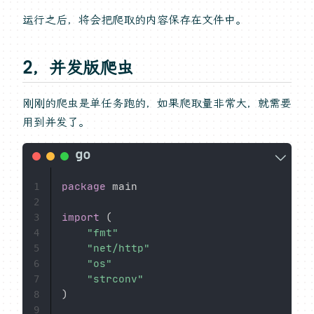
运行之后，将会把爬取的内容保存在文件中。
2，并发版爬虫
刚刚的爬虫是单任务跑的，如果爬取量非常大，就需要
用到并发了。
package
 main

1
2
import
(
3
"fmt"
4
"net/http"
5
"os"
6
"strconv"
7
)
8
9