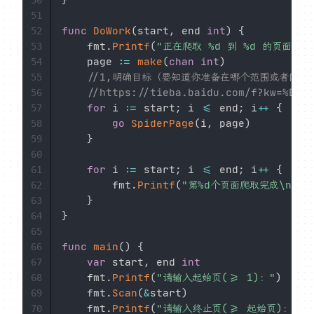
51
func
DoWork
(
start
,
 end 
int
)
{
52
	fmt
.
Printf
(
"正在爬取 %d 到 %d 的页面\n"
53
	page 
:=
make
(
chan
int
)
54
//1,明确目标（要知道你准备在哪个范围或者网站
55
//https://tieba.baidu.com/f?kw=%E7%
56
for
 i 
:=
 start
;
 i 
<=
 end
;
 i
++
{
57
go
SpiderPage
(
i
,
 page
)
58
}
59
60
for
 i 
:=
 start
;
 i 
<=
 end
;
 i
++
{
61
		fmt
.
Printf
(
"第%d个页面爬取完成\n"
,
62
}
63
}
64
65
func
main
(
)
{
66
var
 start
,
 end 
int
67
	fmt
.
Printf
(
"请输入起始页(>= 1)："
)
68
	fmt
.
Scan
(
&
start
)
69
	fmt
.
Printf
(
"请输入终止页(>= 起始页)："
)
70