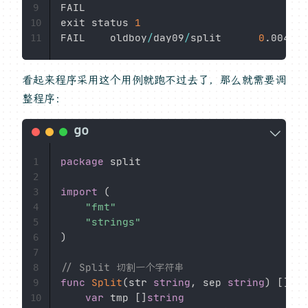
FAIL

9
exit status 
1
10
FAIL    oldboy
/
day09
/
split      
0
.
11
看起来程序采用这个用例就跑不过去了，那么就需要调
整程序：
package
 split

1
2
import
(
3
"fmt"
4
"strings"
5
)
6
7
// Split 切割一个字符串
8
func
Split
(
str 
string
,
 sep 
string
)
[
]
str
9
var
 tmp 
[
]
string
10