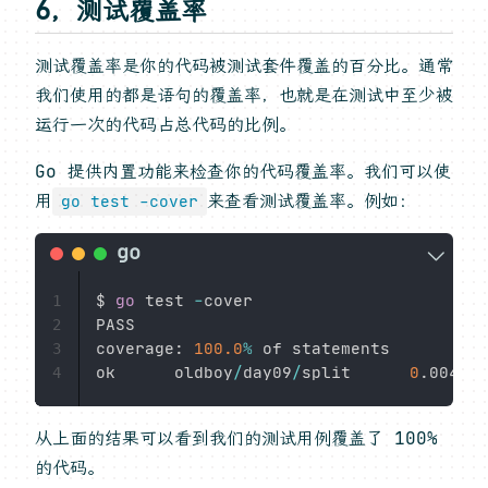
6，测试覆盖率
测试覆盖率是你的代码被测试套件覆盖的百分比。通常
我们使用的都是语句的覆盖率，也就是在测试中至少被
运行一次的代码占总代码的比例。
Go 提供内置功能来检查你的代码覆盖率。我们可以使
用
来查看测试覆盖率。例如：
go test -cover
$ 
go
 test 
-
cover

1
PASS

2
coverage
:
100.0
%
 of statements

3
ok      oldboy
/
day09
/
split      
0
.
4
从上面的结果可以看到我们的测试用例覆盖了 100%
的代码。