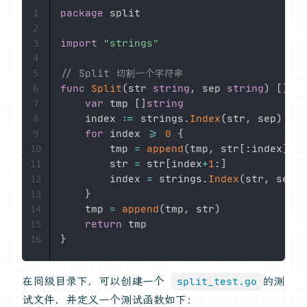
package
 split

1
2
import
"strings"
3
4
// Split 切割一个字符串
5
func
Split
(
str 
string
,
 sep 
string
)
[
]
str
6
var
 tmp 
[
]
string
7
	index 
:=
 strings
.
Index
(
str
,
 sep
)
8
for
 index 
>=
0
{
9
		tmp 
=
append
(
tmp
,
 str
[
:
index
]
)
10
		str 
=
 str
[
index
+
1
:
]
11
		index 
=
 strings
.
Index
(
str
,
 sep
)
12
}
13
	tmp 
=
append
(
tmp
,
 str
)
14
return
15
}
16
在同级目录下，可以创建一个
的测
split_test.go
试文件，并定义一个测试函数如下：