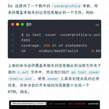
Go 还提供了一个额外的
参数，用
-coverprofile
来将覆盖率相关的记录信息输出到一个文件。例如：
$ 
go
 test 
-
cover 
-
coverprofile
=
c
.
out

1
PASS

2
coverage
:
100.0
%
 of statements

3
ok      oldboy
/
day09
/
split      
0
.
4
上面的命令会将覆盖率相关的信息输出到当前文件夹下
面的
文件中，然后我们执行
c.out
go tool cover
，使用
工具来处理生成的记录
-html=c.out
cover
信息，该命令会打开本地的浏览器窗口生成一个
HTML 报告。