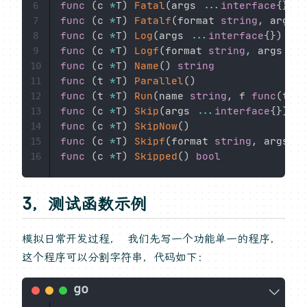
func
(
c 
*
T
)
Fatal
(
args 
...
interface
{
}
)
6
func
(
c 
*
T
)
Fatalf
(
format 
string
,
 args 
.
7
func
(
c 
*
T
)
Log
(
args 
...
interface
{
}
)
8
func
(
c 
*
T
)
Logf
(
format 
string
,
 args 
...
9
func
(
c 
*
T
)
Name
(
)
string
10
func
(
t 
*
T
)
Parallel
(
)
11
func
(
t 
*
T
)
Run
(
name 
string
,
 f 
func
(
t 
*
T
12
func
(
c 
*
T
)
Skip
(
args 
...
interface
{
}
)
13
func
(
c 
*
T
)
SkipNow
(
)
14
func
(
c 
*
T
)
Skipf
(
format 
string
,
 args 
..
15
func
(
c 
*
T
)
Skipped
(
)
bool
16
3，测试函数示例
模拟日常开发过程， 我们先写一个功能单一的程序，
这个程序可以分割字符串，代码如下：