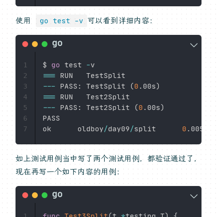
使用
可以看到详细内容：
go test -v
$ 
go
 test 
-
1
==
=
2
--
-
 PASS
:
 TestSplit 
(
0
.
00s
)
3
==
=
4
--
-
 PASS
:
 Test2Split 
(
0
.
00s
)
5
PASS

6
ok      oldboy
/
day09
/
split      
0
.
7
如上测试用例当中写了两个测试用例，都验证通过了，
现在再写一个如下内容的用例：
func
Test3Split
(
t 
*
testing
.
T
)
{
1