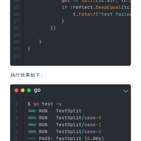
			got 
:=
Split
(
tc
.
str
,
 tc
.
sep
)
24
if
!
reflect
.
DeepEqual
(
tc
.
wan
25
				t
.
Fatalf
(
"test failed,wa
26
}
27
}
)
28
29
}
30
}
31
32
执行效果如下：
$ 
go
 test 
-
1
==
=
2
==
=
 RUN   TestSplit
/
case
-
3
3
==
=
 RUN   TestSplit
/
case
-
1
4
==
=
 RUN   TestSplit
/
case
-
2
5
--
-
 PASS
:
 TestSplit 
(
0
.
00s
)
6