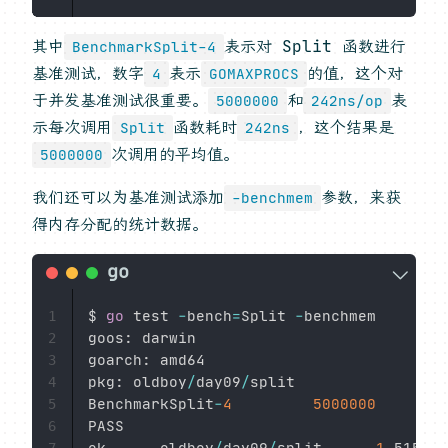
其中
表示对 Split 函数进行
BenchmarkSplit-4
基准测试，数字
表示
的值，这个对
4
GOMAXPROCS
于并发基准测试很重要。
和
表
5000000
242ns/op
示每次调用
函数耗时
，这个结果是
Split
242ns
次调用的平均值。
5000000
我们还可以为基准测试添加
参数，来获
-benchmem
得内存分配的统计数据。
$ 
go
 test 
-
bench
=
Split 
-
benchmem

1
goos
:
 darwin

2
goarch
:
 amd64

3
pkg
:
 oldboy
/
day09
/
split

4
BenchmarkSplit
-
4
5000000
5
PASS

6