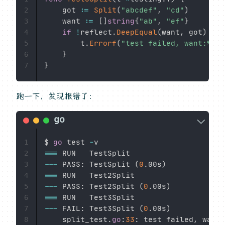
	got 
:=
Split
(
"abcdef"
,
"cd"
)
2
	want 
:=
[
]
string
{
"ab"
,
"ef"
}
3
if
!
reflect
.
DeepEqual
(
want
,
 got
)
{
4
		t
.
Errorf
(
"test failed, want:%v b
5
}
6
}
7
跑一下，发现报错了：
$ 
go
 test 
-
1
==
=
2
--
-
 PASS
:
 TestSplit 
(
0
.
00s
)
3
==
=
4
--
-
 PASS
:
 Test2Split 
(
0
.
00s
)
5
==
=
6
--
-
 FAIL
:
 Test3Split 
(
0
.
00s
)
7
    split_test
.
go
:
33
:
 test failed
,
 want
:
8