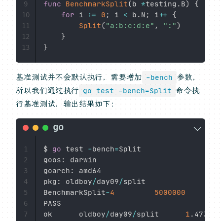
func
BenchmarkSplit
(
b 
*
testing
.
B
)
{
9
for
 i 
:=
0
;
 i 
<
 b
.
N
;
 i
++
{
10
Split
(
"a:b:c:d:e"
,
":"
)
11
}
12
}
13
基准测试并不会默认执行，需要增加
参数，
-bench
所以我们通过执行
命令执
go test -bench=Split
行基准测试，输出结果如下：
$ 
go
 test 
-
bench
=
Split

1
goos
:
 darwin

2
goarch
:
 amd64

3
pkg
:
 oldboy
/
day09
/
split

4
BenchmarkSplit
-
4
5000000
5
PASS

6
ok      oldboy
/
day09
/
split      
1
.
7