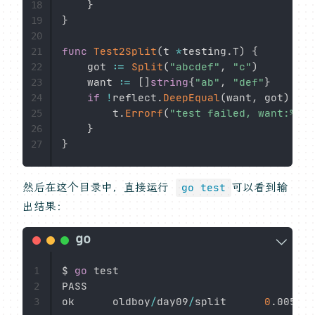
}
18
}
19
20
func
Test2Split
(
t 
*
testing
.
T
)
{
21
	got 
:=
Split
(
"abcdef"
,
"c"
)
22
	want 
:=
[
]
string
{
"ab"
,
"def"
}
23
if
!
reflect
.
DeepEqual
(
want
,
 got
)
{
24
		t
.
Errorf
(
"test failed, want:%v b
25
}
26
}
27
然后在这个目录中，直接运行
可以看到输
go test
出结果：
$ 
go
 test

1
PASS

2
ok      oldboy
/
day09
/
split      
0
.
3