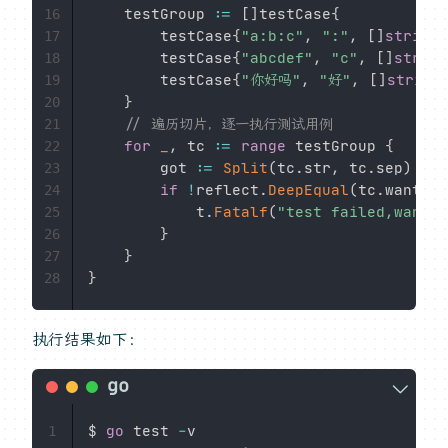
	testGroup 
:=
[
]
testCase
{
16
		testCase
{
"a:b:c"
,
":"
,
[
]
string
{
17
		testCase
{
"abcdef"
,
"c"
,
[
]
string
18
		testCase
{
"你好吗"
,
"好"
,
[
]
string
19
}
20
// 遍历切片，逐一执行测试用例
21
for
_
,
 tc 
:=
range
 testGroup 
{
22
		got 
:=
Split
(
tc
.
str
,
 tc
.
sep
)
23
if
!
reflect
.
DeepEqual
(
tc
.
want
,
 g
24
			t
.
Fatalf
(
"test failed,want:%
25
}
26
}
27
}
28
执行结果如下：
$ 
go
 test 
-
1