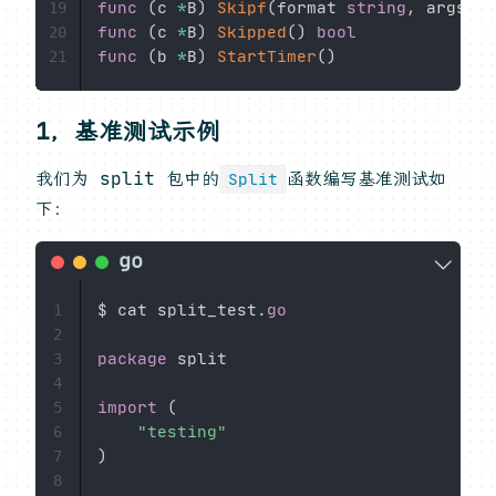
func
(
c 
*
B
)
Skipf
(
format 
string
,
 args 
..
19
func
(
c 
*
B
)
Skipped
(
)
bool
20
func
(
b 
*
B
)
StartTimer
(
)
21
1，基准测试示例
我们为 split 包中的
函数编写基准测试如
Split
下：
$ cat split_test
.
go
1
2
package
 split

3
4
import
(
5
"testing"
6
)
7
8