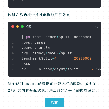
}
12
改进之后再次进行性能测试看看效果：
$ 
go
 test 
-
bench
=
Split 
-
benchmem

1
goos
:
 darwin

2
goarch
:
 amd64

3
pkg
:
 oldboy
/
day09
/
split

4
BenchmarkSplit
-
4
20000000
5
PASS

6
ok      oldboy
/
day09
/
split      
2
.
7
这个使用 make 函数提前分配内存的改动，减少了
2/3 的内存分配次数，并且减少了一半的内存分配。
打赏