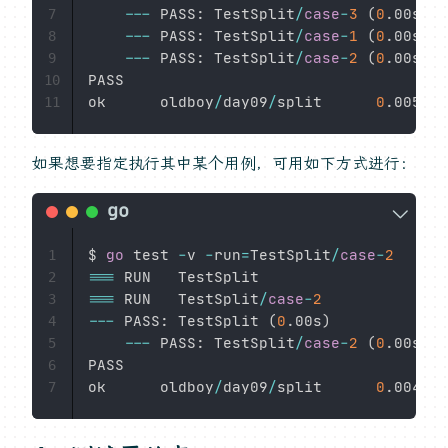
--
-
 PASS
:
 TestSplit
/
case
-
3
(
0
.
00s
)
7
--
-
 PASS
:
 TestSplit
/
case
-
1
(
0
.
00s
)
8
--
-
 PASS
:
 TestSplit
/
case
-
2
(
0
.
00s
)
9
PASS

10
ok      oldboy
/
day09
/
split      
0
.
11
如果想要指定执行其中某个用例，可用如下方式进行：
$ 
go
 test 
-
v 
-
run
=
TestSplit
/
case
-
2
1
==
=
2
==
=
 RUN   TestSplit
/
case
-
2
3
--
-
 PASS
:
 TestSplit 
(
0
.
00s
)
4
--
-
 PASS
:
 TestSplit
/
case
-
2
(
0
.
00s
)
5
PASS

6
ok      oldboy
/
day09
/
split      
0
.
7