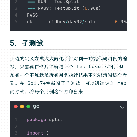
==
=
2
--
-
 PASS
:
 TestSplit 
(
0
.
00s
)
3
PASS

4
ok      oldboy
/
day09
/
split      
0
.
5
5，子测试
上边的定义方式大大简化了针对同一功能代码用例的编
写，只需要在切片中新增一个 testCase 即可，但
是有一个不足就是所有用例执行结果不能够清晰逐个看
到。在 Go1.7+中新增了子测试，可以通过定义 map
的方式，将每个用例名字打印出来：
package
 split

1
2
import
(
3