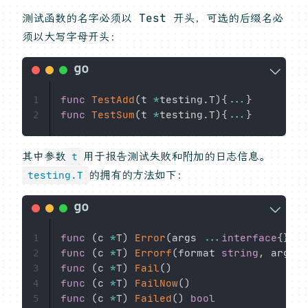
测试函数的名字必须以 Test 开头，可选的后缀名必
须以大写字母开头：
func
TestAdd
(
t 
*
testing
.
T
)
{
...
}
1
func
TestSum
(
t 
*
testing
.
T
)
{
...
}
2
其中参数
用于报告测试失败和附加的日志信息。
t
的拥有的方法如下：
testing.T
func
(
c 
*
T
)
Error
(
args 
...
interface
{
}
)
1
func
(
c 
*
T
)
Errorf
(
format 
string
,
 args 
.
2
func
(
c 
*
T
)
Fail
(
)
3
func
(
c 
*
T
)
FailNow
(
)
4
func
(
c 
*
T
)
Failed
(
)
bool
5