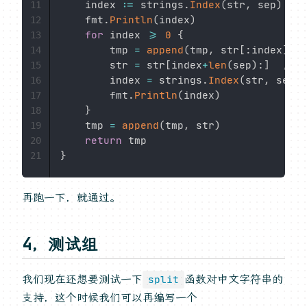
	index 
:=
 strings
.
Index
(
str
,
 sep
)
11
	fmt
.
Println
(
index
)
12
for
 index 
>=
0
{
13
		tmp 
=
append
(
tmp
,
 str
[
:
index
]
)
14
		str 
=
 str
[
index
+
len
(
sep
)
:
]
// 
15
		index 
=
 strings
.
Index
(
str
,
 sep
)
16
		fmt
.
Println
(
index
)
17
}
18
	tmp 
=
append
(
tmp
,
 str
)
19
return
20
}
21
再跑一下，就通过。
4，测试组
我们现在还想要测试一下
函数对中文字符串的
split
支持，这个时候我们可以再编写一个