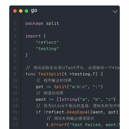
package
 split

1
2
import
(
3
"reflect"
4
"testing"
5
)
6
7
// 测试函数名必须以Test开头，必须接收一个*testi
8
func
TestSplit
(
t 
*
testing
.
T
)
{
9
// 程序输出的结果
10
	got 
:=
Split
(
"a:b:c"
,
":"
)
11
// 期望的结果
12
	want 
:=
[
]
string
{
"a"
,
"b"
,
"c"
}
13
// 因为slice不能比较直接，借助反射包中的方
14
if
!
reflect
.
DeepEqual
(
want
,
 got
)
{
15
// 测试失败输出错误提示
16
		t
.
Errorf
(
"test failed, want:%v b
17