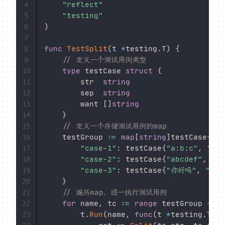
"reflect"
4
"testing"
5
)
6
7
func
TestSplit
(
t 
*
testing
.
T
)
{
8
// 定义一个测试用例类型
9
type
 testCase 
struct
{
10
		str  
string
11
		sep  
string
12
		want 
[
]
string
13
}
14
// 定义一个存储测试用例的map
15
	testGroup 
:=
map
[
string
]
testCase
{
16
"case-1"
:
 testCase
{
"a:b:c"
,
":"
,
17
"case-2"
:
 testCase
{
"abcdef"
,
"c"
18
"case-3"
:
 testCase
{
"你好吗"
,
"好"
19
}
20
// 遍历map，逐一执行测试用例
21
for
 name
,
 tc 
:=
range
 testGroup 
{
22
		t
.
Run
(
name
,
func
(
t 
*
testing
.
T
)
{
23