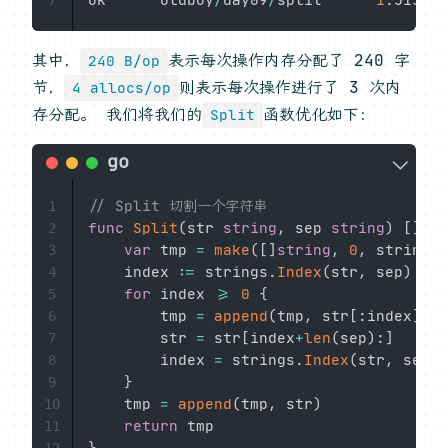
ok      oldboy
/
day09
/
split      
1
.
7
其中，
表示每次操作内存分配了 240 字
240 B/op
节，
则表示每次操作进行了 3 次内
4 allocs/op
存分配。 我们将我们的
函数优化如下：
Split
// Split 切割一个字符串
1
func
Split
(
str 
string
,
 sep 
string
)
[
]
str
2
var
 tmp 
=
make
(
[
]
string
,
0
,
 strings
.
3
	index 
:=
 strings
.
Index
(
str
,
 sep
)
4
for
 index 
>=
0
{
5
		tmp 
=
append
(
tmp
,
 str
[
:
index
]
)
6
		str 
=
 str
[
index
+
len
(
sep
)
:
]
7
		index 
=
 strings
.
Index
(
str
,
 sep
)
8
}
9
	tmp 
=
append
(
tmp
,
 str
)
10
return
11