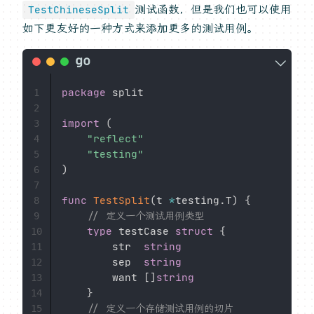
测试函数，但是我们也可以使用
TestChineseSplit
如下更友好的一种方式来添加更多的测试用例。
package
 split

1
2
import
(
3
"reflect"
4
"testing"
5
)
6
7
func
TestSplit
(
t 
*
testing
.
T
)
{
8
// 定义一个测试用例类型
9
type
 testCase 
struct
{
10
		str  
string
11
		sep  
string
12
		want 
[
]
string
13
}
14
// 定义一个存储测试用例的切片
15