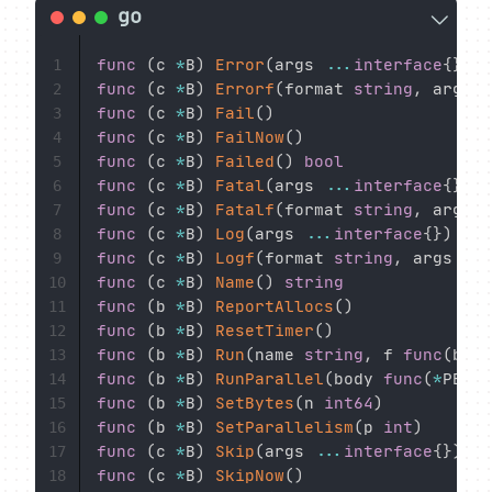
func
(
c 
*
B
)
Error
(
args 
...
interface
{
}
)
1
func
(
c 
*
B
)
Errorf
(
format 
string
,
 args 
.
2
func
(
c 
*
B
)
Fail
(
)
3
func
(
c 
*
B
)
FailNow
(
)
4
func
(
c 
*
B
)
Failed
(
)
bool
5
func
(
c 
*
B
)
Fatal
(
args 
...
interface
{
}
)
6
func
(
c 
*
B
)
Fatalf
(
format 
string
,
 args 
.
7
func
(
c 
*
B
)
Log
(
args 
...
interface
{
}
)
8
func
(
c 
*
B
)
Logf
(
format 
string
,
 args 
...
9
func
(
c 
*
B
)
Name
(
)
string
10
func
(
b 
*
B
)
ReportAllocs
(
)
11
func
(
b 
*
B
)
ResetTimer
(
)
12
func
(
b 
*
B
)
Run
(
name 
string
,
 f 
func
(
b 
*
B
13
func
(
b 
*
B
)
RunParallel
(
body 
func
(
*
PB
)
)
14
func
(
b 
*
B
)
SetBytes
(
n 
int64
)
15
func
(
b 
*
B
)
SetParallelism
(
p 
int
)
16
func
(
c 
*
B
)
Skip
(
args 
...
interface
{
}
)
17
func
(
c 
*
B
)
SkipNow
(
)
18