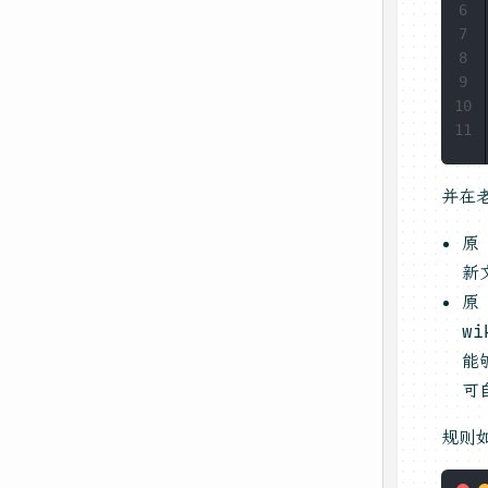
6
7
8
9
10
11
并在
原 
新
原 
w
能
可
规则