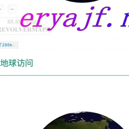
200k：