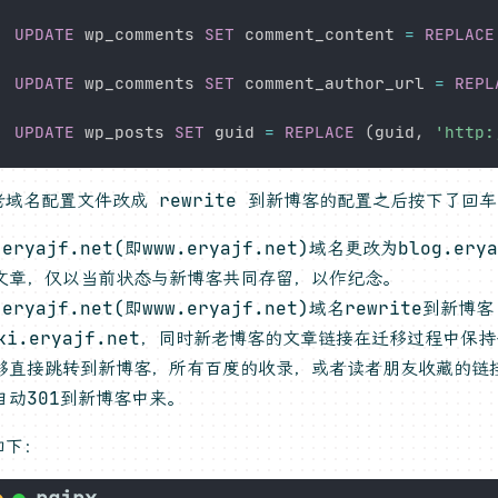
UPDATE
 wp_comments 
SET
 comment_content 
=
REPLACE
UPDATE
 wp_comments 
SET
 comment_author_url 
=
REPL
UPDATE
 wp_posts 
SET
 guid 
=
REPLACE
(
guid
,
'http:
老域名配置文件改成 rewrite 到新博客的配置之后按下了回
eryajf.net(即www.eryajf.net)域名更改为blog.er
文章，仅以当前状态与新博客共同存留，以作纪念。
eryajf.net(即www.eryajf.net)域名rewrite到新博客
iki.eryajf.net，同时新老博客的文章链接在迁移过程中
够直接跳转到新博客，所有百度的收录，或者读者朋友收藏的链
自动301到新博客中来。
如下：