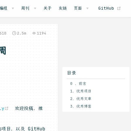
(o
编程
周刊
关于
友链
页面
GitHub
610
2.5m
1194
周
目录
0 ，前言
1，优秀项目
2，优秀文章
3，优秀博客
(opens new window)
ly
欢迎投稿，推
项目，以及 GitHub