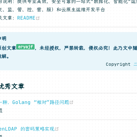
目说明：提供专业高效、安全可靠的一站式"数据化、智能化"运维
交、监、管、控、营、服）和云原生运维开发平台
(opens new window)
关文章：
README
申明
eryajf
原创文章
，未经授权，严禁转载，侵权必究！此乃文中
谅解。
Copyright
优秀文章
(opens new window)
一聊，Golang “相对”路径问题
题
(opens new window)
penLDAP 的密码策略实现
题