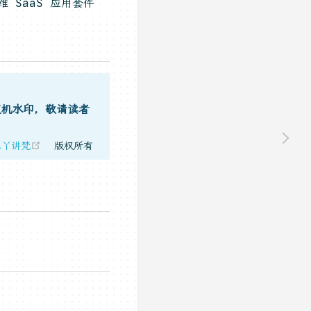
 SaaS 应用套件
随机水印，敬请读者
(opens new window)
二丫讲梵
版权所有