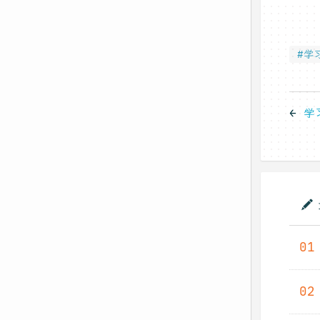
#学
←
学
01
02