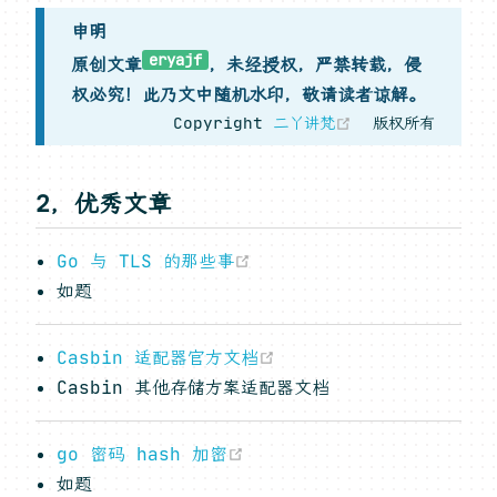
申明
eryajf
原创文章
，未经授权，严禁转载，侵
权必究！此乃文中随机水印，敬请读者谅解。
(opens new w
Copyright
二丫讲梵
版权所有
2，优秀文章
(opens new window)
Go 与 TLS 的那些事
如题
(opens new window)
Casbin 适配器官方文档
Casbin 其他存储方案适配器文档
(opens new window)
go 密码 hash 加密
如题