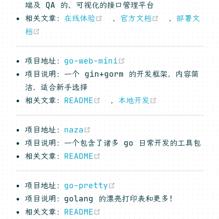
端及 QA 的、可视化的接口管理平台
(opens new window)
(opens new
相关文章：
在线体验
，
官方文档
，
部署文
(opens new window)
档
(opens new window)
项目地址：
go-web-mini
项目说明：一个 gin+gorm 的开发框架，内容简
洁，适合新手选择
(opens new window)
(opens new 
相关文章：
README
，
本地开发
(opens new window)
项目地址：
naza
项目说明：一个包含了诸多 go 日常开发的工具包
(opens new window)
相关文章：
README
(opens new window)
项目地址：
go-pretty
项目说明：golang 的漂亮打印表和更多!
(opens new window)
相关文章：
README