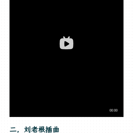
二，刘老根插曲