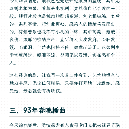
令人难以喘息。演技已经无法评论演员的呈现，其中尤
以刘老根为最，看着是电视剧，竟然像自己亲近的一
般。视频片段也是截取的剧眼高潮，刘老根被骗，之后
的一系列事情，把如此窝心，感染人的情绪喷发而出
的，背景音乐也是不可小视的一环，其中高亮，悲戚，
哀伤，浓厚的唢呐声声，直听得人头皮发麻，心肝发
颤，而眼泪，自然也阻挡不住，肆意而流了。正如剧中
李宝库所说，眼泪不流，郁闷无以发泄，实在憋死个
人。
这么经典的剧，让我再一次真切体会到，艺术的恒久与
魅力丰厚，无论任何时候，只要你打开她，走近她，感
受她，最后就会有所收获。
三，93年春晚插曲
今天的九零后，恐怕很少有人会再专门去把央视春节联