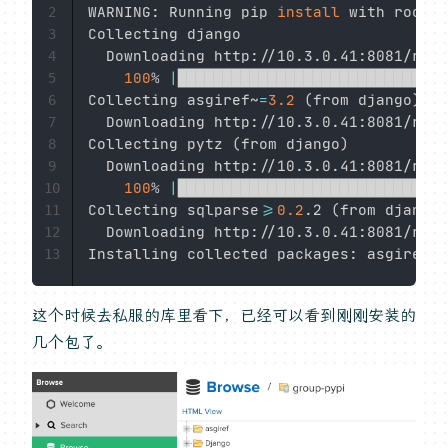
WARNING: Running pip 
install
 with root p
2
Collecting django

3
  Downloading http://10.3.0.41:8081/repo
4
100
% 
|
██████████████████████████████
5
Collecting asgiref~
=
3.2
(
from django
)
6
  Downloading http://10.3.0.41:8081/repo
7
Collecting pytz 
(
from django
)
8
  Downloading http://10.3.0.41:8081/repo
9
100
% 
|
██████████████████████████████
10
Collecting sqlparse
>=
0.2
.2 
(
from django
)
11
  Downloading http://10.3.0.41:8081/repo
12
13
这个时候去私服的库里看下，已经可以看到刚刚安装的
几个包了。