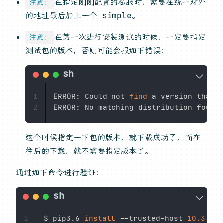
在指定刚刚配置的私服时，需要在统一对外
注意：
的地址最后加上一个 simple。
在第一次进行安装测试的时候，一定要指定
注意：
测试包的版本，否则可能会报如下错误：
ERROR: Could not 
find
 a version that 
1
ERROR: No matching distribution found
2
这个时候指定一下包的版本，就下载成功了，而在
往后的下载，就不需要指定版本了。
通过如下命令进行验证：
$ pip3.6 
install
 --trusted-host 
10.3
.0.4
1