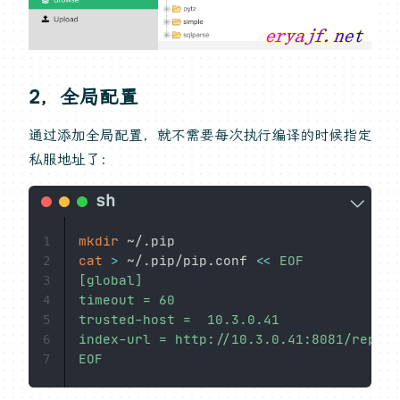
2，全局配置
通过添加全局配置，就不需要每次执行编译的时候指定
私服地址了：
mkdir
1
cat
>
 ~/.pip/pip.conf 
<<
EOF

2
[global]

3
timeout = 60

4
trusted-host =  10.3.0.41

5
index-url = http://10.3.0.41:8081/reposi
6
EOF
7