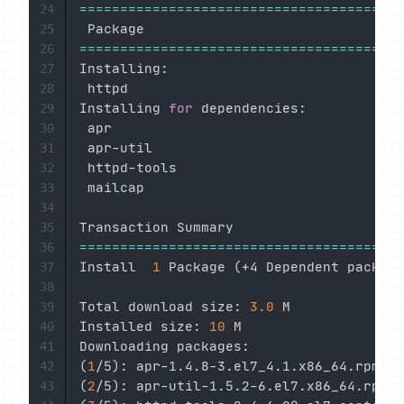
==
==
==
==
==
==
==
==
==
==
==
==
==
==
==
==
==
==
==
==
24
25
==
==
==
==
==
==
==
==
==
==
==
==
==
==
==
==
==
==
==
==
26
Installing:

27
 httpd                                  
28
Installing 
for
 dependencies:

29
 apr                                    
30
 apr-util                               
31
 httpd-tools                            
32
 mailcap                                
33
34
35
==
==
==
==
==
==
==
==
==
==
==
==
==
==
==
==
==
==
==
==
36
Install  
1
 Package 
(
+4 Dependent package
37
38
Total download size: 
3.0
 M

39
Installed size: 
10
 M

40
41
(
1
/5
)
: apr-1.4.8-3.el7_4.1.x86_64.rpm   
42
(
2
/5
)
: apr-util-1.5.2-6.el7.x86_64.rpm  
43