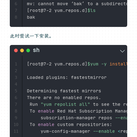
6
[
root@7-2 yum.repos.d
]
$ls
7
8
此时尝试一下安装。
[
root@7-2 yum.repos.d
]
$yum
-y
install
 ht
1
2
Loaded plugins: fastestmirror

3
4
Determining fastest mirrors

5
There are no enabled repos.

6
 Run 
"yum repolist all"
 to see the repos
7
 To 
enable
 Red Hat Subscription Manageme
8
     subscription-manager repos 
--enable
9
 To 
enable
 custom repositories:

10
     yum-config-manager 
--enable
<
repo
>
11