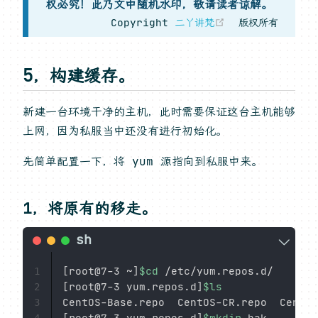
权必究！此乃文中随机水印，敬请读者谅解。
(opens new w
Copyright
二丫讲梵
版权所有
5，构建缓存。
新建一台环境干净的主机，此时需要保证这台主机能够
上网，因为私服当中还没有进行初始化。
先简单配置一下，将 yum 源指向到私服中来。
1，将原有的移走。
[
root@7-3 ~
]
$cd
1
[
root@7-3 yum.repos.d
]
$ls
2
3