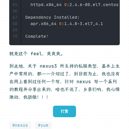
  httpd.x86_64 
0
:2.4.6-80.el7.centos

65
66
Dependency Installed:

67
  apr.x86_64 
0
:1.4.8-3.el7_4.1         
68
69
Complete
!
70
就是这个 feel，爽爽爽。
到此地，关于 nexus3 所支持的私服类型，基本上生
产中常用的，都一一介绍过了，到目前为止，我也没有
在网上看到过任何一个写，针对 nexus 写一个系列
的教程并分享出来的，啥也不说了，乡亲们呐，我心情
激动，我骄傲！！！
打赏
#nexus
#yum