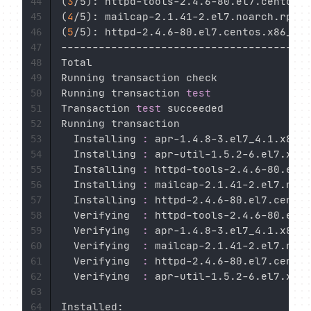
(
3
/5
)
: httpd-tools-2.4.6-80.el7.centos.x
44
(
4
/5
)
: mailcap-2.1.41-2.el7.noarch.rpm  
45
(
5
/5
)
: httpd-2.4.6-80.el7.centos.x86_64.
46
----------------------------------------
47
Total                                  
48
Running transaction check

49
Running transaction 
test
50
Transaction 
test
 succeeded

51
Running transaction

52
  Installing 
:
 apr-1.4.8-3.el7_4.1.x86_6
53
  Installing 
:
 apr-util-1.5.2-6.el7.x86_
54
  Installing 
:
 httpd-tools-2.4.6-80.el7.
55
  Installing 
:
 mailcap-2.1.41-2.el7.noar
56
  Installing 
:
 httpd-2.4.6-80.el7.centos
57
  Verifying  
:
 httpd-tools-2.4.6-80.el7.
58
  Verifying  
:
 apr-1.4.8-3.el7_4.1.x86_6
59
  Verifying  
:
 mailcap-2.1.41-2.el7.noar
60
  Verifying  
:
 httpd-2.4.6-80.el7.centos
61
  Verifying  
:
 apr-util-1.5.2-6.el7.x86_
62
63
Installed:

64