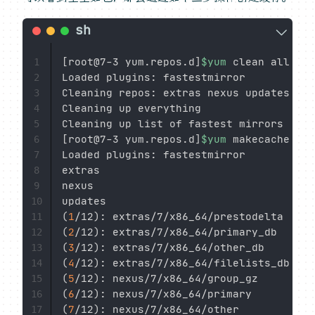
[
root@7-3 yum.repos.d
]
$yum
 clean all

1
Loaded plugins: fastestmirror

2
Cleaning repos: extras nexus updates

3
Cleaning up everything

4
5
[
root@7-3 yum.repos.d
]
$yum
 makecache

6
Loaded plugins: fastestmirror

7
extras                                  
8
nexus                                   
9
updates                                 
10
(
1
/12
)
: extras/7/x86_64/prestodelta     
11
(
2
/12
)
: extras/7/x86_64/primary_db      
12
(
3
/12
)
: extras/7/x86_64/other_db        
13
(
4
/12
)
: extras/7/x86_64/filelists_db    
14
(
5
/12
)
: nexus/7/x86_64/group_gz         
15
(
6
/12
)
: nexus/7/x86_64/primary          
16
(
7
/12
)
: nexus/7/x86_64/other            
17