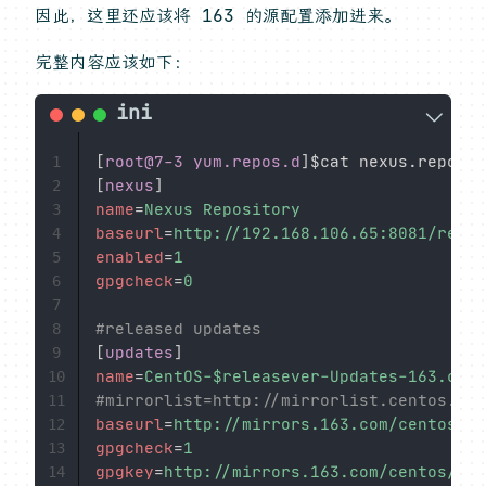
因此，这里还应该将 163 的源配置添加进来。
完整内容应该如下：
[
root@7-3 yum.repos.d
]
1
[
nexus
]
2
name
=
Nexus Repository
3
baseurl
=
http://192.168.106.65:8081/repos
4
enabled
=
1
5
gpgcheck
=
0
6
7
#released updates
8
[
updates
]
9
name
=
CentOS-$releasever-Updates-163.com
10
#mirrorlist=http://mirrorlist.centos.org
11
baseurl
=
http://mirrors.163.com/centos/$r
12
gpgcheck
=
1
13
gpgkey
=
http://mirrors.163.com/centos/RPM
14