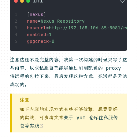
[
nexus
]
1
name
=
Nexus Repository
2
baseurl
=
http://192.168.106.65:8081/repos
3
enabled
=
1
4
gpgcheck
=
0
5
注意这还不是完整内容，我第一次构建的时候只写了这
些内容，以求私服自己能够通过刚刚配置的 proxy
将远程的包拉下来，最后发现这种方式，死活都是无法
成功的。
注意
如下内容的实现方式有些不够优雅，想要更好
的实践，可参考文章
关于 yum 仓库往私服传
(opens new window)
包等实践