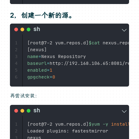
2，创建一个新的源。
[
root@7-2 yum.repos.d
]
$cat
1
[
nexus
]
2
name
=
3
baseurl
=
http://192.168.106.65:8081/repos
4
enabled
=
1
5
gpgcheck
=
0
6
再尝试安装：
[
root@7-2 yum.repos.d
]
$yum
-y
install
 ht
1
Loaded plugins: fastestmirror

2
nexus                                   
3