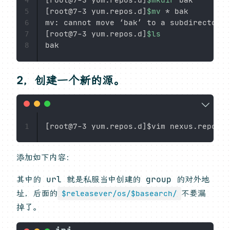
[
root@7-3 yum.repos.d
]
$mkdir
4
[
root@7-3 yum.repos.d
]
$mv
 * bak

5
6
[
root@7-3 yum.repos.d
]
$ls
7
8
2，创建一个新的源。
1
添加如下内容：
其中的 url 就是私服当中创建的 group 的对外地
址，后面的
不要漏
$releasever/os/$basearch/
掉了。