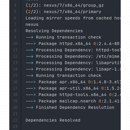
(
1
/2
)
: nexus/7/x86_64/group_gz          
4
(
2
/2
)
: nexus/7/x86_64/primary           
5
Loading mirror speeds from cached hostfi
6
nexus                                   
7
Resolving Dependencies

8
--
>
 Running transaction check

9
---
>
 Package httpd.x86_64 
0
:2.4.6-80.el7
10
--
>
 Processing Dependency: httpd-tools 
=
11
--
>
 Processing Dependency: /etc/mime.typ
12
--
>
 Processing Dependency: libaprutil-1.
13
--
>
 Processing Dependency: libapr-1.so.0
14
--
>
 Running transaction check

15
---
>
 Package apr.x86_64 
0
:1.4.8-3.el7_4.
16
---
>
 Package apr-util.x86_64 
0
:1.5.2-6.e
17
---
>
 Package httpd-tools.x86_64 
0
:2.4.6-
18
---
>
 Package mailcap.noarch 
0
:2.1.41-2.e
19
--
>
 Finished Dependency Resolution

20
21
Dependencies Resolved

22
23