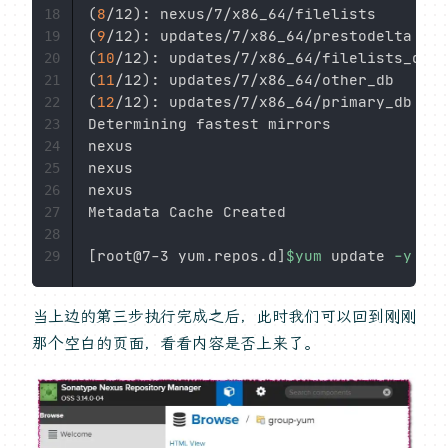
(
8
/12
)
: nexus/7/x86_64/filelists        
18
(
9
/12
)
: updates/7/x86_64/prestodelta    
19
(
10
/12
)
: updates/7/x86_64/filelists_db  
20
(
11
/12
)
: updates/7/x86_64/other_db      
21
(
12
/12
)
: updates/7/x86_64/primary_db    
22
Determining fastest mirrors

23
nexus                                   
24
nexus                                   
25
nexus                                   
26
Metadata Cache Created

27
28
[
root@7-3 yum.repos.d
]
$yum
 update 
-y
#
29
当上边的第三步执行完成之后，此时我们可以回到刚刚
那个空白的页面，看看内容是否上来了。