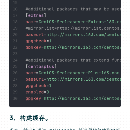
15
#additional packages that may be useful
16
[
extras
]
17
name
=
CentOS-$releasever-Extras-163.com
18
#mirrorlist=http://mirrorlist.centos.org
19
baseurl
=
http://mirrors.163.com/centos/$r
20
gpgcheck
=
1
21
gpgkey
=
http://mirrors.163.com/centos/RPM
22
23
#additional packages that extend functio
24
[
centosplus
]
25
name
=
CentOS-$releasever-Plus-163.com
26
baseurl
=
http://mirrors.163.com/centos/$r
27
gpgcheck
=
1
28
enabled
=
0
29
gpgkey
=
http://mirrors.163.com/centos/RPM
30
3，构建缓存。