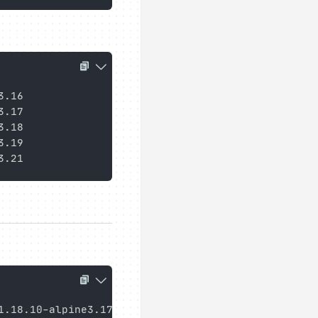
.16

.17

.18

.19

.18.10-alpine3.17
