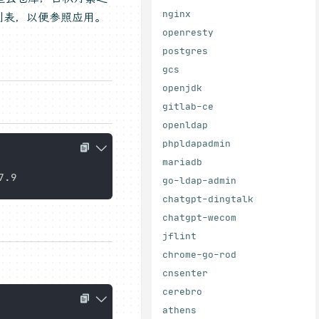
nginx
列表，以便参照应用。
openresty
postgres
gcs
openjdk
gitlab-ce
openldap
phpldapadmin
mariadb
go-ldap-admin
chatgpt-dingtalk
chatgpt-wecom
jflint
chrome-go-rod
cnsenter
cerebro
athens