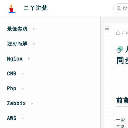
二丫讲梵
最佳实践
迎刃而解
同
Nginx
CNB
Php
前
Zabbix
AWS
一些
于是