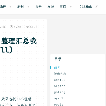
(o
编程
周刊
关于
友链
页面
GitHub
.2k
5.6m
3120
库：整理汇总我
ll)
目录
前言
镜像列表
CentOS
alpine
golang
mysql
，效果也仍旧不理想，
redis
里云仓库，日积月累之