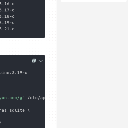
.16-o

.17-o

.18-o

.19-o

ine:3.19-o

yun.com/g"
 /etc/apk/repositories 
\
ras sqlite 
\