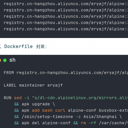
registry.cn-hangzhou.aliyuncs.com/eryajf/alpine:3
registry.cn-hangzhou.aliyuncs.com/eryajf/alpine:3
registry.cn-hangzhou.aliyuncs.com/eryajf/alpine:3
registry.cn-hangzhou.aliyuncs.com/eryajf/alpine:3
 Dockerfile 封装：
FROM registry.cn-hangzhou.aliyuncs.com/eryajf/alp
LABEL maintainer eryajf

RUN 
sed
-i
"s/dl-cdn.alpinelinux.org/mirrors.ali
&&
 apk upgrade 
\
&&
 apk 
add
bash
curl
 alpine-conf busybox-ext
&&
 /sbin/setup-timezone 
-z
 Asia/Shanghai 
\
&&
 apk del alpine-conf 
&&
rm
-rf