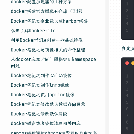
docker配置加速器的几种方案
1
2
docker搭建官方版私有仓库（了解）
3
Docker笔记之企业级仓库harbor搭建
4
认识了解Dockerfile
5
利用Dockerfile创建一些基础镜像
自定义
Docker笔记之与镜像相关的命令整理
从docker容器时间问题探究到Namespace
问题
Docker笔记之制作kafka镜像
1
2
Docker笔记之制作lnmp镜像
3
Docker笔记之使用apline镜像
4
5
Docker笔记之修改默认数据存储目录
6
Docker笔记之修改默认网段
7
8
docker磁盘或者镜像清理相关内容
9
centos镜像添加chrome浏览器以及中文字