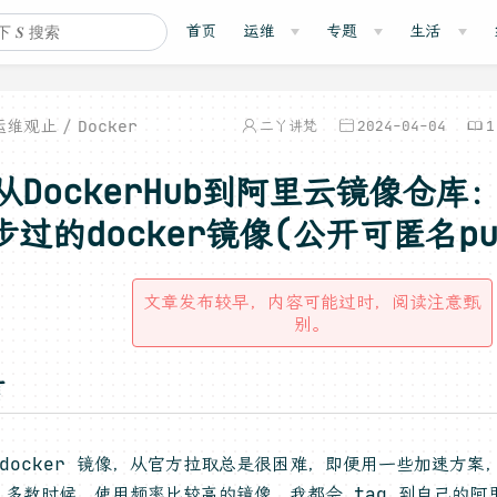
首页
运维
专题
生活
运维观止
Docker
二丫讲梵
2024-04-04
1
从DockerHub到阿里云镜像仓
步过的docker镜像(公开可匿名pu
文章发布较早，内容可能过时，阅读注意甄
别。
言
 docker 镜像，从官方拉取总是很困难，即便用一些加速方案
，多数时候，使用频率比较高的镜像，我都会 tag 到自己的阿