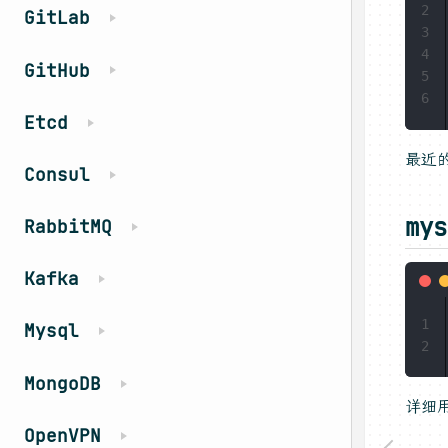
2
GitLab
3
4
GitHub
5
6
Etcd
最近
Consul
mys
RabbitMQ
Kafka
1
Mysql
2
MongoDB
详细
OpenVPN