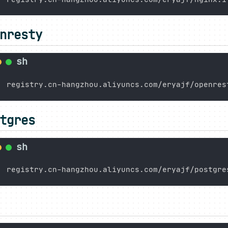
nresty
tgres