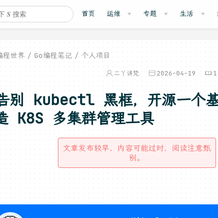
首页
运维
专题
生活
编程世界
Go编程笔记
个人项目
二丫讲梵
2026-04-19
1
告别 kubectl 黑框，开源一个基
造 K8S 多集群管理工具
文章发布较早，内容可能过时，阅读注意甄
别。