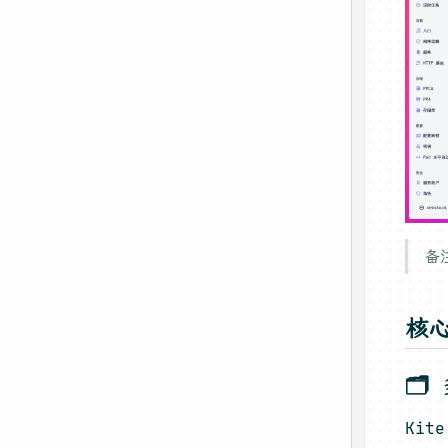
备
核
🗂
Kit