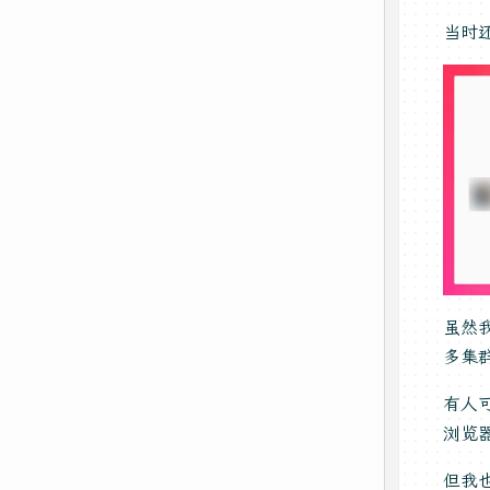
当时
虽然
多集
有人
浏览
但我