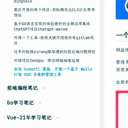
dingtalk
最近开源的两个项目-获取腾讯云CLS日志费用
预估
基于GO语言实现的体验最好的企微应用集成
ChatGPT项目chatgpt-wecom
一
开源一个工具-使用关键字搜索所有gitlab项
目
做运
过年时鼓捣xirang框架遇到的前后端问题两则
开源项目ZenOps：带你领略禅意运维
管理
告别 kubectl 黑框，开源一个基于 Wails
深受
打造 K8S 多集群管理工具
此前
前端编程笔记
Go学习笔记
Vue-21年学习笔记