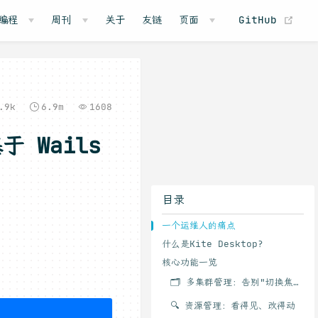
(o
编程
周刊
关于
友链
页面
GitHub
.9k
6.9m
1608
于 Wails
目录
一个运维人的痛点
什么是Kite Desktop?
核心功能一览
🗂️ 多集群管理：告别"切换焦虑"
🔍 资源管理：看得见、改得动