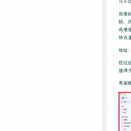
只不
但借助
版，
或增
协议基
地址
经过
值得
界面