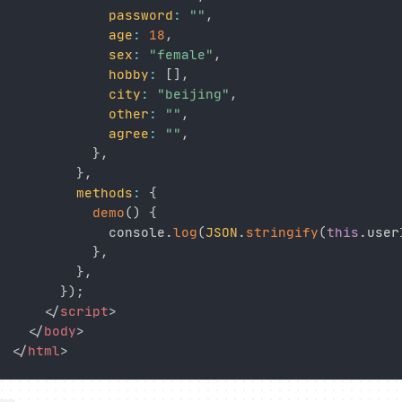
password
:
""
,
age
:
18
,
sex
:
"female"
,
hobby
:
[
]
,
city
:
"beijing"
,
other
:
""
,
agree
:
""
,
}
,
}
,
methods
:
{
demo
(
)
{
            console
.
log
(
JSON
.
stringify
(
this
.
user
}
,
}
,
}
)
;
</
script
>
</
body
>
</
html
>