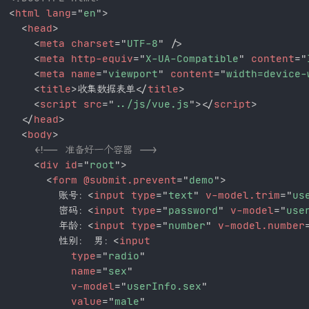
<
html
lang
=
"
en
"
>
<
head
>
<
meta
charset
=
"
UTF-8
"
/>
<
meta
http-equiv
=
"
X-UA-Compatible
"
content
=
"
<
meta
name
=
"
viewport
"
content
=
"
width=device-
<
title
>
收集数据表单
</
title
>
<
script
src
=
"
../js/vue.js
"
>
</
script
>
</
head
>
<
body
>
<!-- 准备好一个容器 -->
<
div
id
=
"
root
"
>
<
form
@submit.prevent
=
"
demo
"
>
        账号：
<
input
type
=
"
text
"
v-model.trim
=
"
us
        密码：
<
input
type
=
"
password
"
v-model
=
"
use
        年龄：
<
input
type
=
"
number
"
v-model.number
        性别： 男：
<
input
type
=
"
radio
"
name
=
"
sex
"
v-model
=
"
userInfo.sex
"
value
=
"
male
"