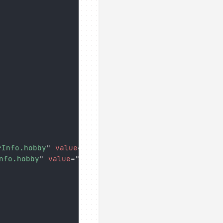
rInfo.hobby
"
value
=
"
game
"
/>
nfo.hobby
"
value
=
"
eat
"
/>