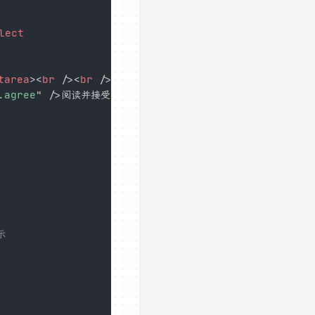
lect
tarea
>
<
br
/>
<
br
/>
.agree
"
/>
阅读并接受
<
a
示