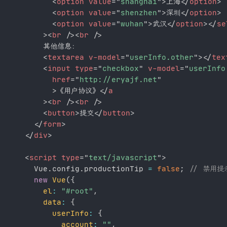
<
option
value
=
"
shanghai
"
>
上海
</
option
>
<
option
value
=
"
shenzhen
"
>
深圳
</
option
>
<
option
value
=
"
wuhan
"
>
武汉
</
option
>
</
se
>
<
br
/>
<
br
/>
        其他信息：

<
textarea
v-model
=
"
userInfo.other
"
>
</
tex
<
input
type
=
"
checkbox
"
v-model
=
"
userInfo
href
=
"
http://eryajf.net
"
>
《用户协议》
</
a
>
<
br
/>
<
br
/>
<
button
>
提交
</
button
>
</
form
>
</
div
>
<
script
type
=
"
text/javascript
"
>
      Vue
.
config
.
productionTip 
=
false
;
// 禁用提
new
Vue
(
{
el
:
"#root"
,
data
:
{
userInfo
:
{
account
:
""
,