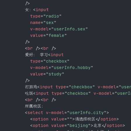
/>
        女：
<
input
type
=
"
radio
"
name
=
"
sex
"
v-model
=
"
userInfo.sex
"
value
=
"
female
"
/>
<
br
/>
<
br
/>
        爱好： 学习
<
input
type
=
"
checkbox
"
v-model
=
"
userInfo.hobby
"
value
=
"
study
"
/>
        打游戏
<
input
type
=
"
checkbox
"
v-model
=
"
use
        吃饭
<
input
type
=
"
checkbox
"
v-model
=
"
userI
<
br
/>
<
br
/>
        所属校区：

<
select
v-model
=
"
userInfo.city
"
>
<
option
value
=
"
"
>
请选择校区
</
option
>
<
option
value
=
"
beijing
"
>
北京
</
option
>