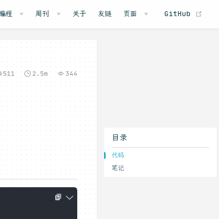
(o
编程
周刊
关于
友链
页面
GitHub
511
2.5m
344
目录
代码
笔记