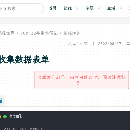
首页
运维
专题
生活
编程世界
Vue-22年重学笔记
基础知识
二丫讲梵
2022-08-17
收集数据表单
文章发布较早，内容可能过时，阅读注意甄
别。
码
<!
DOCTYPE
html
>