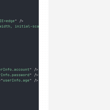
IE=edge
"
/>
width, initial-scale=1.0
"
/>
erInfo.account
"
/>
<
br
/>
<
br
/>
rInfo.password
"
/>
<
br
/>
<
br
/>
=
"
userInfo.age
"
/>
<
br
/>
<
br
/>