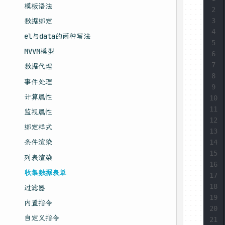
模板语法
2
数据绑定
3
4
el与data的两种写法
5
MVVM模型
6
7
数据代理
8
事件处理
9
计算属性
10
11
监视属性
12
绑定样式
13
条件渲染
14
15
列表渲染
16
收集数据表单
17
18
过滤器
19
内置指令
20
自定义指令
21