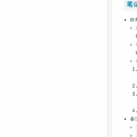
笔
收
备