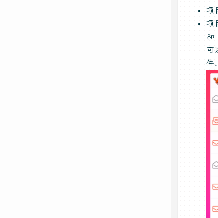
项
项
和
可
件