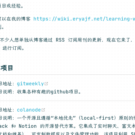
项目或经验。
可以在我的博客
https://wiki.eryajf.net/learning-
刊。
 有不少人想单独从博客通过 RSS 订阅周刊的更新，现在它来了
(opens new window)
进行订阅。
秀项目
(opens new window)
目地址：
gitweekly
目说明：收集各种有趣的github项目。
(opens new window)
目地址：
colanode
目说明：一个开源且遵循“本地优先”（local-first）原则
lack 和 Notion 的开源替代方案。它集成了实时聊天、富文本
文档和维基）、可定制数据库以及文件管理功能。该项目利用 SQ