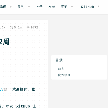
(o
编程
周刊
关于
友链
页面
GitHub
.3k
5.1m
1692
2周
目录
前言
优秀项目
(opens new window)
ly
欢迎投稿，推
以及 GitHub 上