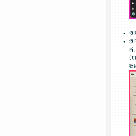
项
项
析
(
数