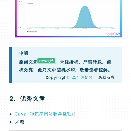
申明
eryajf
原创文章
，未经授权，严禁转载，侵
权必究！此乃文中随机水印，敬请读者谅解。
(opens new w
Copyright
二丫讲梵
版权所有
2，优秀文章
(opens new window
Java 知识库网站收集整理
如题