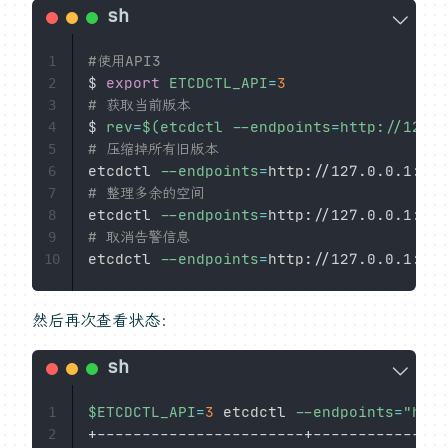
#使用API3
1
$ 
export
ETCDCTL_API
=
3
2
# 获取当前版本
3
$ 
rev
=
$(
etcdctl 
--endpoints
=
http://127.0
4
# 压缩掉所有旧版本
5
etcdctl 
--endpoints
=
http://127.0.0.1:237
6
# 整理多余的空间
7
etcdctl 
--endpoints
=
8
# 取消告警信息
9
etcdctl 
--endpoints
=
10
然后再次查看状态：
$ETCDCTL_API
=
3
 etcdctl 
--endpoints
=
"http
1
2