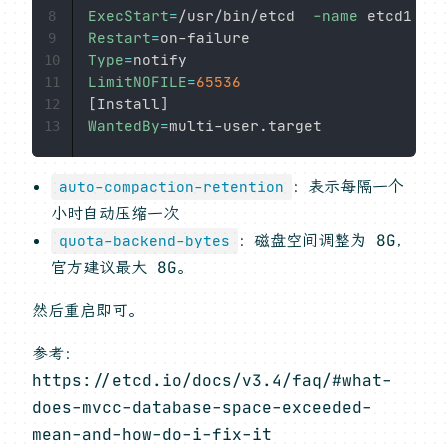
ExecStart
=
/usr/bin/etcd  
-name
 etcd1 -da
8
Restart
=
9
Type
=
10
LimitNOFILE
=
65536
11
[
Install
]
12
WantedBy
=
13
：表示每隔一个
auto-compaction-retention
小时自动压缩一次
：磁盘空间调整为 8G，
quota-backend-bytes
官方建议最大 8G。
然后重启即可。
参考：
https://etcd.io/docs/v3.4/faq/#what-
does-mvcc-database-space-exceeded-
mean-and-how-do-i-fix-it