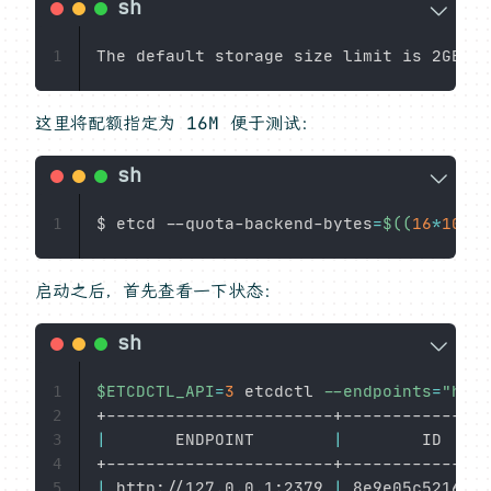
The default storage size limit is 2GB, c
1
这里将配额指定为 16M 便于测试：
$ etcd --quota-backend-bytes
=
$((
16
*
1024
*
1
启动之后，首先查看一下状态：
$ETCDCTL_API
=
3
 etcdctl 
--endpoints
=
"http
1
2
|
       ENDPOINT        
|
        ID     
3
4
|
 http://127.0.0.1:2379 
|
 8e9e05c5216469
5