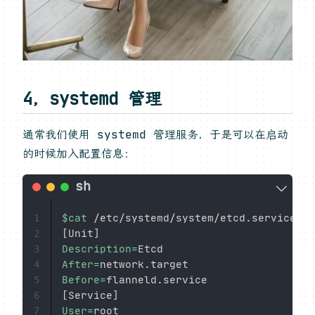
4，systemd 管理
通常我们使用 systemd 管理服务，于是可以在启动
的时候加入配置信息：
$cat
1
[
Unit
]
2
Description
=
3
After
=
4
Before
=
5
[
Service
]
6
User
=
7