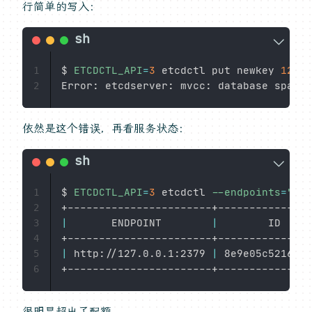
行简单的写入：
$ 
ETCDCTL_API
=
3
 etcdctl put newkey 
123
1
2
依然是这个错误，再看服务状态：
$ 
ETCDCTL_API
=
3
 etcdctl 
--endpoints
=
"htt
1
2
|
       ENDPOINT        
|
        ID     
3
4
|
 http://127.0.0.1:2379 
|
 8e9e05c5216469
5
6
很明显超出了配额。