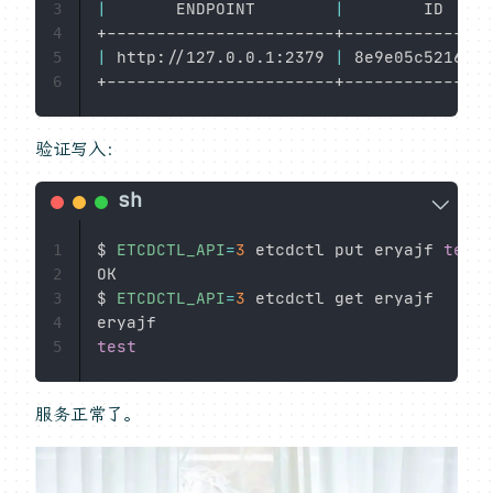
|
       ENDPOINT        
|
        ID     
3
4
|
 http://127.0.0.1:2379 
|
 8e9e05c5216469
5
6
验证写入：
$ 
ETCDCTL_API
=
3
 etcdctl put eryajf 
test
1
OK

2
$ 
ETCDCTL_API
=
3
 etcdctl get eryajf

3
4
test
5
服务正常了。