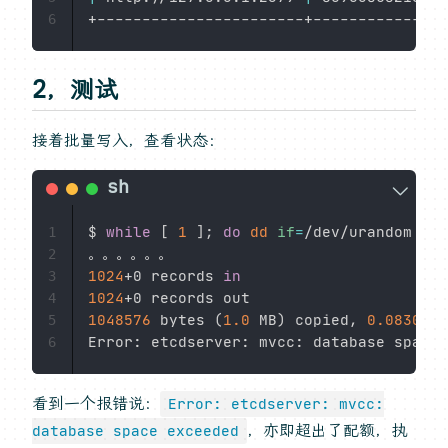
6
2，测试
接着批量写入，查看状态：
$ 
while
[
1
]
;
do
dd
if
=
/dev/urandom 
bs
=
1
2
1024
+0 records 
in
3
1024
4
1048576
 bytes 
(
1.0
 MB
)
 copied, 
0.0830886
5
6
看到一个报错说：
Error: etcdserver: mvcc:
，亦即超出了配额，执
database space exceeded