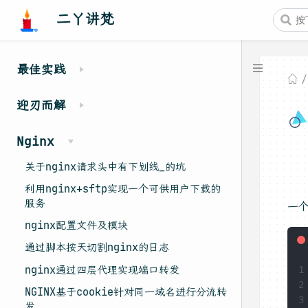
二丫讲梵
最佳实践
迎刃而解
Nginx
关于nginx请求头中有下划线_的坑
利用nginx+sftp实现一个可供用户下载的
服务
一个
nginx配置文件及模块
通过脚本按天切割nginx的日志
nginx通过四层代理实现端口转发
1
2
NGINX基于cookie针对同一域名进行分流转
3
发