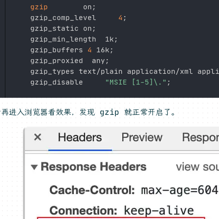
gzip
        on
;
    gzip_comp_level     
4
;
    gzip_static on
;
    gzip_min_length  1k
;
    gzip_buffers 
4
 16k
;
    gzip_proxied  any
;
    gzip_types text/plain application/xml appl
    gzip_disable     
"MSIE [1-5]\."
;
再进入浏览器看效果，发现 gzip 就正常开启了。