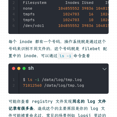
Filesystem        Inodes IUsed     IFree
2
none           
104855552
39836
104815716
3
tmpfs            
1024703
16
1024687
4
tmpfs            
1024703
10
1024693
5
/dev/vdc1      
104855552
39836
104815716
6
每个 inode 都有一个号码，操作系统就是通过这个
号码来识别不同文件的，这个号码就是 filebet 配
置中的 inode，可以通过
命令查看
ls -i
$ 
ls
-i
1
71012560
2
可能你查看 registry 文件发现
同名的 log 文件
记录有很多条
，造成这个的主要原因是你的 log 文
件可能被重命名过，常见的场景例如 log4j 里边的