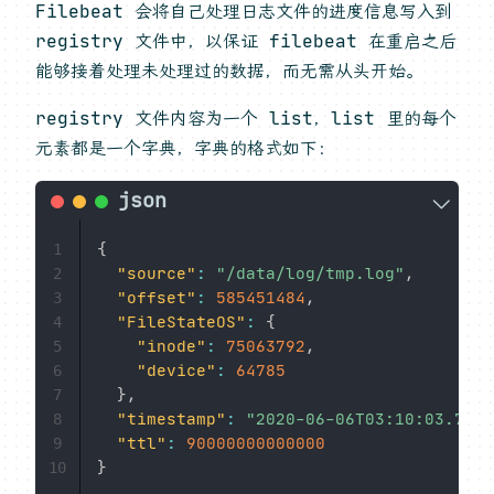
Filebeat 会将自己处理日志文件的进度信息写入到
registry 文件中，以保证 filebeat 在重启之后
能够接着处理未处理过的数据，而无需从头开始。
registry 文件内容为一个 list，list 里的每个
元素都是一个字典，字典的格式如下：
{
1
"source"
:
"/data/log/tmp.log"
,
2
"offset"
:
585451484
,
3
"FileStateOS"
:
{
4
"inode"
:
75063792
,
5
"device"
:
64785
6
}
,
7
"timestamp"
:
"2020-06-06T03:10:03.7576
8
"ttl"
:
90000000000000
9
}
10