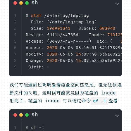
$ 
stat
 /data/log/tmp.log

1
  File: ‘/data/log/tmp.log’

2
  Size: 
196901341
   Blocks: 
503040
     I
3
Device: fd11h/64785d    Inode: 
71012560
 
4
Access: 
(
0640/-rw-r-----
)
  Uid: 
(
80
/ 
5
Access: 
2020
-06-06 03:10:01.841178994 +0
6
Modify: 
2020
-06-06 
14
:09:48.536169224 +0
7
Change: 
2020
-06-06 
14
:09:48.536169224 +0
8
9
我们可能遇到过明明查看磁盘空间还充足，但无法创建
新文件的问题，这时候可能就是因为磁盘的 inode
用完了，磁盘的 inode 可以通过命令
查看
df -i
# df -i
1