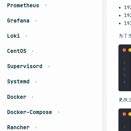
Prometheus
19
19
Grafana
19
Loki
为了
CentOS
1
Supervisord
2
3
Systemd
4
Docker
更改
Docker-Compose
Rancher
1