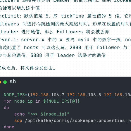
的话可以增加这个值
yncLimit：默认值是 5，即 tickTime 属性值的 5 倍。它
ollowers 间进行心跳检测的最大延迟时间。如果在设置的时间内 
 Leader 进行通信，那么 Followers 将会被丢弃
rver.1：server.x 中的 x 要与 myid 中的数字一致，n
前边配置了 hosts 可以这么写，2888 用于 follower 与 
步与其他通信；3888 用于 leader 选举时的通信
完成之后，将文件分发出去。
NODE_IPS
=
(
192.168
.106.7 
192.168
.106.8 
192.168
.10
for
node_ip
in
${NODE_IPS
[
@
]
}
do
echo
">>> 
${node_ip}
"
scp
 /opt/kafka/config/zookeeper.properties r
done