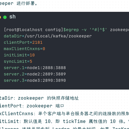
keeper 进行部署。
[
root@localhost config
]
$egrep
-v
'^#|^$'
dataDir
=
clientPort
=
2181
maxClientCnxns
=
0
initLimit
=
10
syncLimit
=
5
server.1
=
server.2
=
server.3
=
taDir：zookeeper 的快照存储地址
ientPort：zookeeper 端口
axClientCnxns：单个客户端与单台服务器之间的连接数的限
nitLimit：默认值是 10，即 tickTime 属性值的 10 
ollowers 连接并同步到 Leader 的最大时间。如果 ZooK