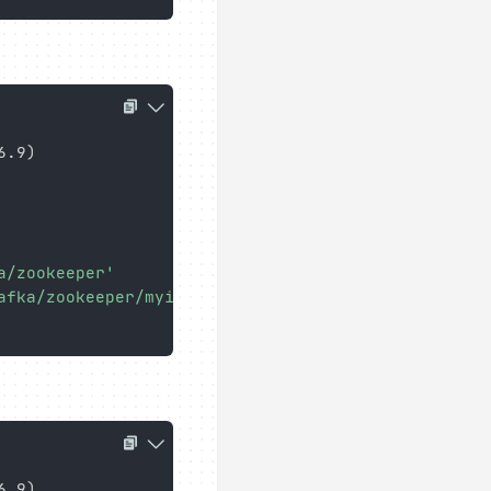
6.9
)
a/zookeeper'
afka/zookeeper/myid"
6.9
)