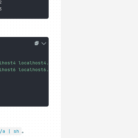
lhost4 localhost4.localdomain4

lhost6 localhost6.localdomain6

。
/a | sh