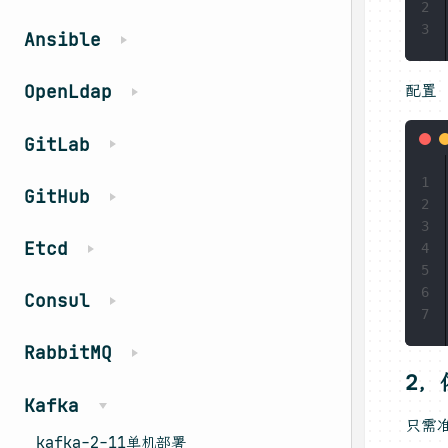
2
3
Ansible
配置 
OpenLdap
GitLab
1
GitHub
2
3
Etcd
4
5
6
Consul
7
RabbitMQ
2，
Kafka
只需
kafka-2-11单机部署