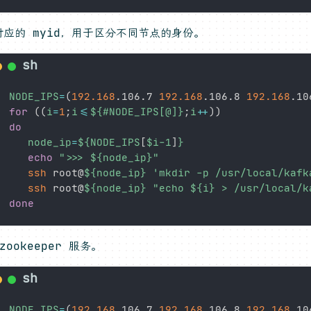
对应的 myid，用于区分不同节点的身份。
NODE_IPS
=
(
192.168
.106.7 
192.168
.106.8 
192.168
.10
for
((
i
=
1
;
i
<=
${#NODE_IPS[@]}
;
i
++
))
do
node_ip
=
${NODE_IPS
[
$i-1
]
}
echo
">>> 
${node_ip}
"
ssh
 root@
${node_ip}
'mkdir -p /usr/local/kafk
ssh
 root@
${node_ip}
"echo 
${i}
 > /usr/local/k
done
zookeeper 服务。
NODE_IPS
=
(
192.168
.106.7 
192.168
.106.8 
192.168
.10