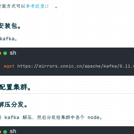
(opens new window)
安装方式可以
参考这里
。
安装包。
kafka。
wget
，配置集群。
解压分发。
 kafka 解压，然后分发给集群中各个 node。