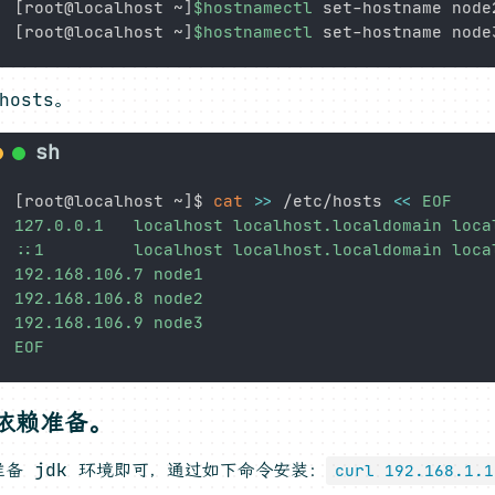
[
root@localhost ~
]
$hostnamectl
[
root@localhost ~
]
$hostnamectl
hosts。
[
root@localhost ~
]
$ 
cat
>>
 /etc/hosts 
<<
EOF

127.0.0.1   localhost localhost.localdomain loca
::1         localhost localhost.localdomain loca
192.168.106.7 node1

192.168.106.8 node2

192.168.106.9 node3

EOF
依赖准备。
准备 jdk 环境即可，通过如下命令安装：
curl 192.168.1.1