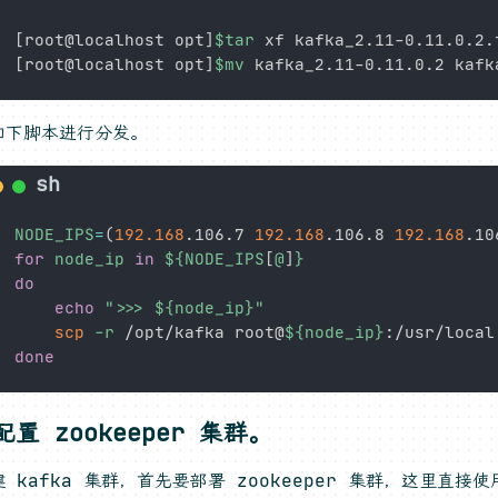
[
root@localhost opt
]
$tar
[
root@localhost opt
]
$mv
如下脚本进行分发。
NODE_IPS
=
(
192.168
.106.7 
192.168
.106.8 
192.168
.10
for
node_ip
in
${NODE_IPS
[
@
]
}
do
echo
">>> 
${node_ip}
"
scp
-r
 /opt/kafka root@
${node_ip}
done
配置 zookeeper 集群。
 kafka 集群，首先要部署 zookeeper 集群，这里直接使用