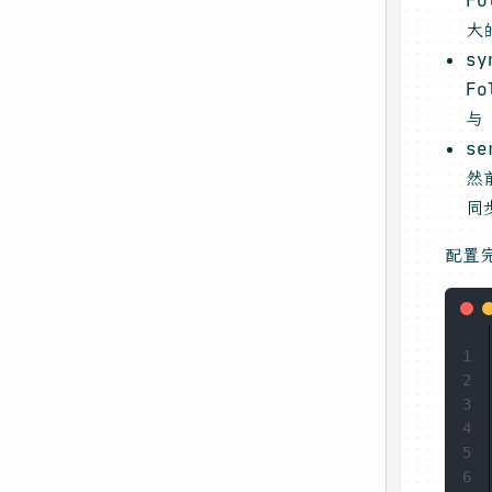
大
s
F
与
se
然
同
配置
1
2
3
4
5
6