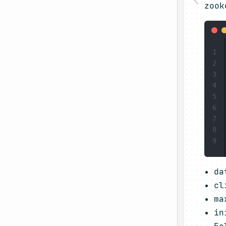
zoo
1
2
3
4
5
6
7
8
9
da
cl
m
i
F