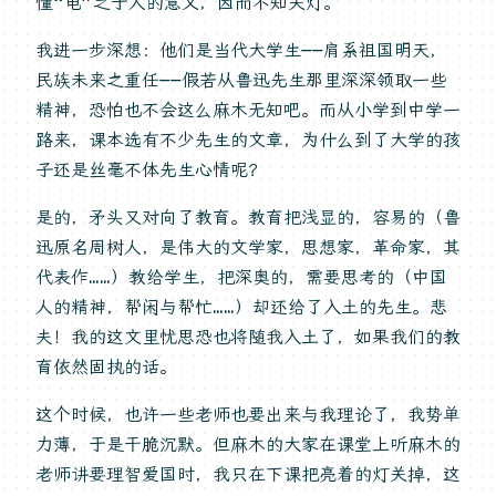
懂“电”之于人的意义，因而不知关灯。
我进一步深想：他们是当代大学生——肩系祖国明天，
民族未来之重任——假若从鲁迅先生那里深深领取一些
精神，恐怕也不会这么麻木无知吧。而从小学到中学一
路来，课本选有不少先生的文章，为什么到了大学的孩
子还是丝毫不体先生心情呢？
是的，矛头又对向了教育。教育把浅显的，容易的（鲁
迅原名周树人，是伟大的文学家，思想家，革命家，其
代表作……）教给学生，把深奥的，需要思考的（中国
人的精神，帮闲与帮忙……）却还给了入土的先生。悲
夫！我的这文里忧思恐也将随我入土了，如果我们的教
育依然固执的话。
这个时候，也许一些老师也要出来与我理论了，我势单
力薄，于是干脆沉默。但麻木的大家在课堂上听麻木的
老师讲要理智爱国时，我只在下课把亮着的灯关掉，这