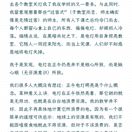
去各个教室关灯成了我在学校的又一要务。与此同时，
我留意观察着那些“过客式”（于教室而言，师生确实
像是无情过客）的师生，所有人下课之后均夺门而去，
每个人都留心拿上自己的东西，偏偏电灯，却被班人冷
落。煽情点说，在黑暗共处之下，是电灯用自身照亮教
室，它陪人一同迎来阳光，而当上完课，人们却不知感
恩地将电灯关掉。
我于是发现，电灯在正午仍亮并不是粗心所致，而是缺
心眼（无资源意识）所致。
我们很多人大概没有想过：正午电灯明亮是个什么概
念。某种意义上讲，电灯在正午依然亮着，那它做的就
是无用功，也就是在白白地浪费资源。我的数学并不
好，因此不再具体地计算它所浪费的电。因为有一个很
简单的道理可供启示：地球上的资源是有限的，我们不
能因噎废食地就此不用资源，但对于不该浪费的，是否