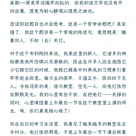
高傲——原是早该揭竿而起的，但我却连文字也没有开
动丝毫，想是为耐心静观以透思之故也。
您读到这题目也许会思考，这是一个哲学命题吧？其实
错了，我这个题目是一个常规的陈述句，意思就是：睡
着的人，不知（去）关灯。
对于这个专科院校来说，我是这里的新人，它诸多的神
秘都是我所恐惧以及恭敬的，因此在许多人还在抱怨它
小它破它烂的时候，我就已被高中时养成的习惯牵引着
早早赶去班里。每次去的很早，又值正午，因而四下无
人。令我诧异的是：偌大教室，空无一人，而电灯依然
在默默发光。我的心里有些不安，在把电灯一一关掉的
同时，心里嗔怪着上午最后一节在这个教室里上课的师
生，唉，你们真是粗心极了！
而在后日的学习生活里，我看见了越来越多的教室在正
午时分，电灯依然明亮，于是上午最后一节下课后转着