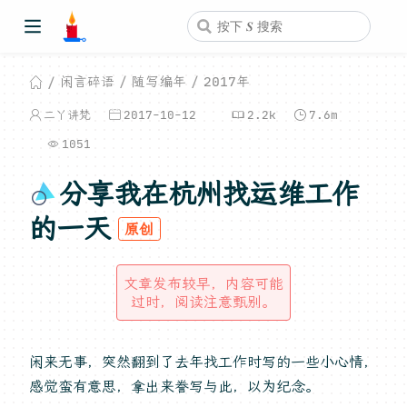
闲言碎语
随写编年
2017年
二丫讲梵
2017-10-12
2.2k
7.6m
1051
分享我在杭州找运维工作
的一天
原创
文章发布较早，内容可能
过时，阅读注意甄别。
闲来无事，突然翻到了去年找工作时写的一些小心情，
感觉蛮有意思，拿出来誊写与此，以为纪念。