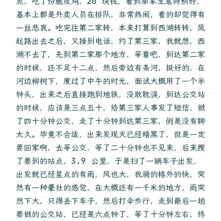
点，吃了份脆皮鸡，20 块钱，看到那家生意特别好，
基本上都是外卖人员在排队，非常热闹，看的却觉得有
一丝悲哀。吃完往第二家转，本来打算到西湖转转，凤
起路出去之后，又接到电话，约了第三家，我就想，西
湖不去了，先到第二家那个地方，等着吧，到达第二家
的时候，还不足十二点，然后旁边有条河，挺好的，在
河边柳树下，度过了中午的时光，面试大概用了一个半
钟头，出来之后直接跑到地铁，没敢耽误，到达公交站
的时候，应该是三点五十，给第三家人事发了短信，做
了四十分钟公交，走了十分钟到达第三家，倒是没有聊
太久。毕竟不合适，出来发现天已经暗黑了，但是一定
要回家啊，去等公交，等了二十分钟也不见来，后来搜
了要到的站点，3.9 公里，于是扫了一辆车子出发，
出发就已经星点的有雨，风也大，我骑的格外的快，突
然有一种豪壮的感觉，在大概还有一千米的地方，雨突
然下大，只得丢下车子，然后打伞步行，走到最后一趟
要做的公交站，已经是六点钟了，等了十分钟左右，终