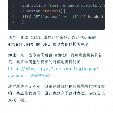
add_action
(
'login_enqueue_scripts'
,
'crac
1
function
cracker
(
)
{
2
if
(
$_GET
[
'access'
]
!=
'1111'
)
 header
(
'Loc
3
}
4
请自行更改 1111 为自己的密码，然后把后面的
eryajf.net 的 URL 更改为你的博客域名。
如此一来，当你访问后台 admin 的时候会跳转到首
页，真正访问登陆页面的时候则需要访问
http://blog.eryajf.net/wp-login.php?
(opens new window)
access = 您的密码
这样或许不无不可，但是经过我的体验感觉有时候会影
响一些正常的访问，因此也放弃了这种办法，决定自己
来搞一搞。