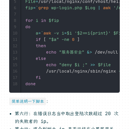
File
=
5
fip
=
`
grep
 wp-login.php $Log 
|
awk
'/erro
6
7
for
i
in
$fip
8
do
9
a
=
`
awk
-v
i
=
$i 
'$2==i{print}'
 $File 
10
if
[
"
$a
"
-ne
0
]
11
then
12
echo
"服务器安全"
&>
 /dev/null

13
else
14
echo
"deny 
$i
 ;"
>>
$File
15
        /usr/local/nginx/sbin/nginx 
-s
 r
16
fi
17
done
18
：
简单说明一下脚本
第六行：在错误日志当中取出登陆次数超过 20 次
的失败者的 ip。
第十行：逐个判断此 ip 是否已经在小黑屋里关