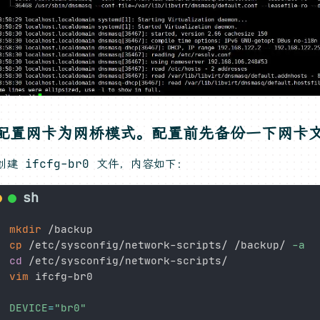
，配置网卡为网桥模式。配置前先备份一下网卡
创建 ifcfg-br0 文件，内容如下：
mkdir
cp
 /etc/sysconfig/network-scripts/ /backup/ 
-a
cd
vim
 ifcfg-br0

DEVICE
=
"br0"