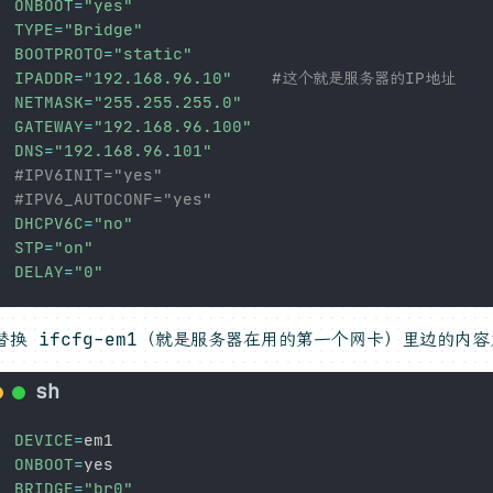
ONBOOT
=
"yes"
TYPE
=
"Bridge"
BOOTPROTO
=
"static"
IPADDR
=
"192.168.96.10"
#这个就是服务器的IP地址
NETMASK
=
"255.255.255.0"
GATEWAY
=
"192.168.96.100"
DNS
=
"192.168.96.101"
#IPV6INIT="yes"
#IPV6_AUTOCONF="yes"
DHCPV6C
=
"no"
STP
=
"on"
DELAY
=
"0"
替换 ifcfg-em1（就是服务器在用的第一个网卡）里边的内
DEVICE
=
ONBOOT
=
BRIDGE
=
"br0"