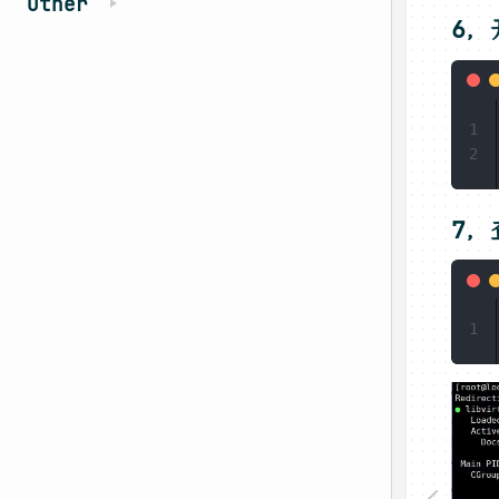
Other
6，
1
2
7，
1