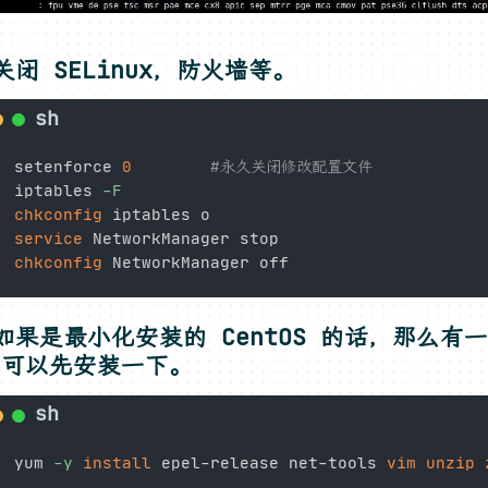
关闭 SELinux，防火墙等。
setenforce 
0
#永久关闭修改配置文件
iptables 
-F
chkconfig
service
chkconfig
如果是最小化安装的 CentOS 的话，那么有
，可以先安装一下。
yum 
-y
install
 epel-release net-tools 
vim
unzip