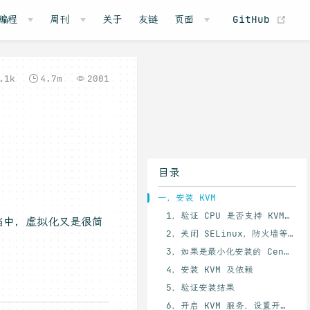
(o
编程
周刊
关于
友链
页面
GitHub
.1k
4.7m
2001
目录
一，安装 KVM
1，验证 CPU 是否支持 KVM；如果结果中有 vmx（Intel）或 svm(AMD) 字样，就说明 CPU 的支持的。
当中，虚拟化又是很简
2，关闭 SELinux，防火墙等。
3，如果是最小化安装的 CentOS 的话，那么有一些基础工具没有，可以先安装一下。
4，安装 KVM 及依赖
5，验证安装结果
6，开启 KVM 服务，设置开机自启