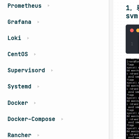
Prometheus
1，
sv
Grafana
Loki
1
CentOS
Supervisord
Systemd
Docker
Docker-Compose
Rancher