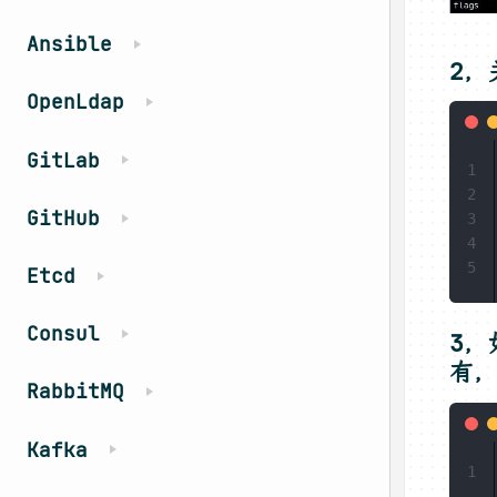
Ansible
2，
OpenLdap
GitLab
1
2
GitHub
3
4
5
Etcd
Consul
3，
有
RabbitMQ
Kafka
1