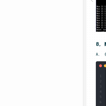
8
A， 
1
2
3
4
5
6