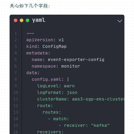
关心如下几个字段：
---
1
apiVersion
:
2
kind
:
3
metadata
:
4
name
:
 event
-
exporter
-
config

5
namespace
:
6
data
:
7
config.yaml
:
|
8
    logLevel: warn

9
    logFormat: json

10
    clusterName: aws3-sgp-eks-cluster

11
    route:

12
      routes:

13
        - match:

14
            - receiver: "kafka"

15
    receivers:

16