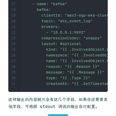
    - name: "kafka"

17
      kafka:

18
        clientId: "aws3-sgp-eks-cluster"

19
        topic: "eks_event_log"

20
        brokers:

21
          - "10.0.0.1:9092"

22
        compressionCodec: "snappy"

23
        layout: #optional

24
          kind: "{{ .InvolvedObject.Kind
25
          namespace: "{{ .InvolvedObject
26
          name: "{{ .InvolvedObject.Name
27
          reason: "{{ .Reason }}"

28
          message: "{{ .Message }}"

29
          type: "{{ .Type }}"

30
          createdAt: "{{ .GetTimestampIS
31
这样输出的内容就只会有这几个字段，如果你还需要其
他字段，可根据 stdout 调试的输出自行配置。