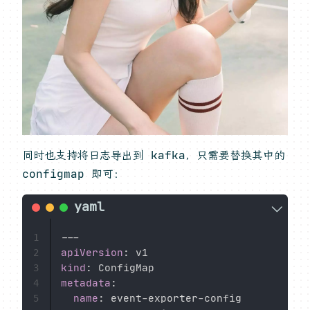
同时也支持将日志导出到 kafka，只需要替换其中的
configmap 即可：
---
1
apiVersion
:
2
kind
:
3
metadata
:
4
name
:
 event
-
exporter
-
config

5