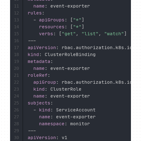
name
:
 event
-
11
rules
:
12
-
apiGroups
:
[
"*"
]
13
resources
:
[
"*"
]
14
verbs
:
[
"get"
,
"list"
,
"watch"
]
15
---
16
apiVersion
:
17
kind
:
18
metadata
:
19
name
:
 event
-
20
roleRef
:
21
apiGroup
:
 rbac.authorization.k8s.io

22
kind
:
 ClusterRole

23
name
:
 event
-
24
subjects
:
25
-
kind
:
 ServiceAccount

26
name
:
 event
-
exporter

27
namespace
:
28
---
29
apiVersion
:
30