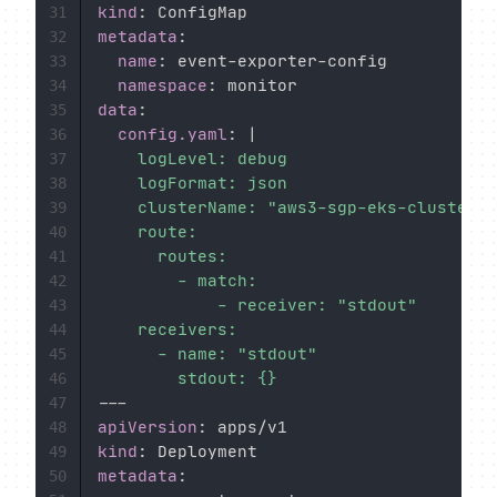
kind
:
31
metadata
:
32
name
:
 event
-
exporter
-
config

33
namespace
:
34
data
:
35
config.yaml
:
|
36
    logLevel: debug

37
    logFormat: json

38
    clusterName: "aws3-sgp-eks-cluster"

39
    route:

40
      routes:

41
        - match:

42
            - receiver: "stdout"

43
    receivers:

44
      - name: "stdout"

45
        stdout: {}
46
---
47
apiVersion
:
48
kind
:
49
metadata
:
50