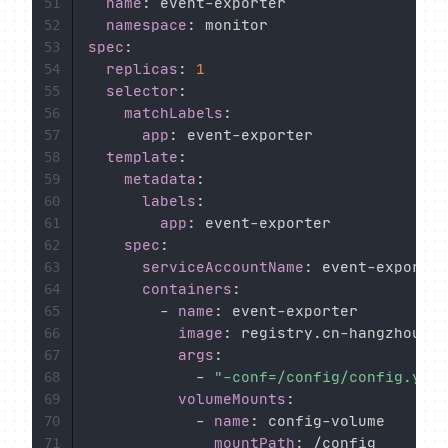
name
:
 event
-
exporter

51
namespace
:
52
spec
:
53
replicas
:
1
54
selector
:
55
matchLabels
:
56
app
:
 event
-
exporter

57
template
:
58
metadata
:
59
labels
:
60
app
:
 event
-
exporter

61
spec
:
62
serviceAccountName
:
 event
-
exporter

63
containers
:
64
-
name
:
 event
-
exporter

65
image
:
 registry.cn
-
hangzhou.al
66
args
:
67
-
"-conf=/config/config.yaml
68
volumeMounts
:
69
-
name
:
 config
-
volume

70
mountPath
:
 /config

71