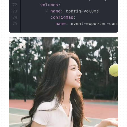
volumes
:
72
-
name
:
 config
-
volume

73
configMap
:
74
name
:
 event
-
exporter
-
75