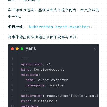
在开源社区也有一些项目集成了这个能力，本文介绍其
中一种。
(open
项目地址：
kubernetes-event-exporter
将事件输出到标准输出以便于观察与调试：
---
1
apiVersion
:
2
kind
:
3
metadata
:
4
name
:
 event
-
exporter

5
namespace
:
6
---
7
apiVersion
:
8
kind
:
9
metadata
:
10