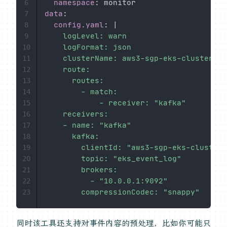
namespace
:
6
data
:
7
config.yaml
:
|
8
    logLevel: warn

9
    logFormat: json

10
    clusterName: aws3-sgp-eks-cluster

11
    route:

12
      routes:

13
        - match:

14
            - receiver: "kafka"

15
    receivers:

16
    - name: "kafka"

17
      kafka:

18
        clientId: "aws3-sgp-eks-cluster"

19
        topic: "eks_event_log"

20
        brokers:

21
          - "10.0.0.1:9092"

22
        compressionCodec: "snappy"
23
同时该工具还支持对事件内容的预处理，比如你可能只